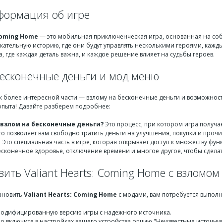
ормация об игре
 Coming Home
— это мобильная приключенческая игра, основанная на соб
екательную историю, где они будут управлять несколькими героями, кажды
ра, где каждая деталь важна, и каждое решение влияет на судьбы героев.
бесконечные деньги и мод меню
к более интересной части — взлому на бесконечные деньги и возможност
опыта! Давайте разберем подробнее:
 взлом на бесконечные деньги?
Это процесс, при котором игра получа
что позволяет вам свободно тратить деньги на улучшения, покупки и проч
:
Это специальная часть в игре, которая открывает доступ к множеству фу
бесконечное здоровье, отключение времени и многое другое, чтобы сдела
вить Valiant Hearts: Coming Home с взломом
тановить
Valiant Hearts: Coming Home
с модами, вам потребуется выпол
модифицированную версию игры с надежного источника.
о включите в настройках вашего устройства опцию "Неизвестные источни