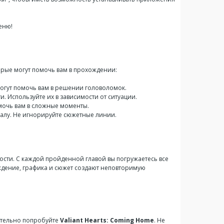
еню!
торые могут помочь вам в прохождении:
огут помочь вам в решении головоломок.
 Используйте их в зависимости от ситуации.
мочь вам в сложные моменты.
иналу. Не игнорируйте сюжетные линии.
кости. С каждой пройденной главой вы погружаетесь все
ождение, графика и сюжет создают неповторимую
зательно попробуйте
Valiant Hearts: Coming Home
. Не