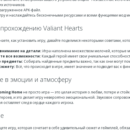
их источников.
 загруженное APK-файл.
игру и наслаждайтесь бесконечными ресурсами и всеми функциями мод м
прохождению Valiant Hearts
знаете, как установить игру, давайте поделимся некоторыми советами, ко
внимание на детали:
Игра наполнена множеством мелочей, которые м
те все возможности:
Каждый герой имеет свои уникальные способности.
е предметы:
Собирать найденные предметы важно, так как они могут по
сюжету:
Всё, что происходит в игре, имеет значение и подводит вас к ф
е в эмоции и атмосферу
 Coming Home
не просто игра — это целая история о любви, потере и стой
 героев, и это делает игру невероятно эмоциональной. Звуковое сопров
я оставляет след в сердце каждого игрока.
ие
ищете игру, которая сочетает в себе удивительный сюжет и геймплей, обя