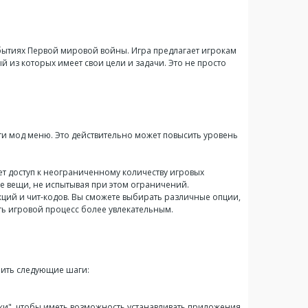
ытиях Первой мировой войны. Игра предлагает игрокам
й из которых имеет свои цели и задачи. Это не просто
и мод меню. Это действительно может повысить уровень
ет доступ к неограниченному количеству игровых
ие вещи, не испытывая при этом ограничений.
нкций и чит-кодов. Вы сможете выбирать различные опции,
ть игровой процесс более увлекательным.
нить следующие шаги:
ки", чтобы иметь возможность устанавливать приложения