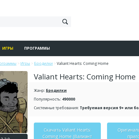
ИГРЫ
ПРОГРАММЫ
рограммы
>
Игры
>
Бродилки
>
Valiant Hearts: Coming Home
Valiant Hearts: Coming Home
Жанр:
Бродилки
Популярность:
490000
Системные требования:
Требуемая версия 9+ или б
Скачать Valiant Hearts:
Оригинал
Coming Home (Валиант
прил