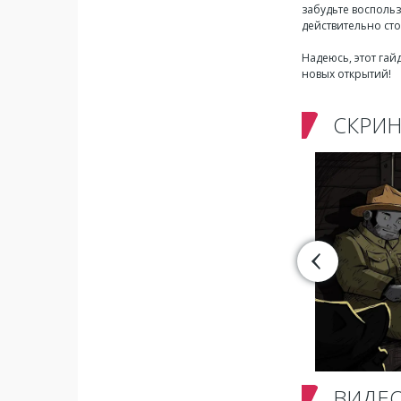
забудьте восполь
действительно ст
Надеюсь, этот гай
новых открытий!
СКРИ
ВИДЕ