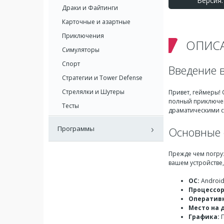
Версия: 
Драки и Файтинги
Карточные и азартные
Приключения
ОПИС
Симуляторы
Спорт
Введение в
Стратегии и Tower Defense
Стрелялки и Шутеры
Привет, геймеры! 
полный приключен
Тесты
драматическими с
Программы
Основные 
Прежде чем погру
вашем устройстве
ОС:
Android
Процессор
Оперативн
Место на 
Графика:
П