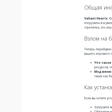
Общая инф
Valiant Hearts:
погрузиться в увл
стрелялка, это иг
Взлом на 
Теперь перейдем 
вашего игрового 
Что такое
ресурсов, 
Мод меню
такие как 
Как устано
Если вы хотите ус
Загрузите 
Обязательн