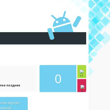
0
олее поздняя
ьная версия
ожения