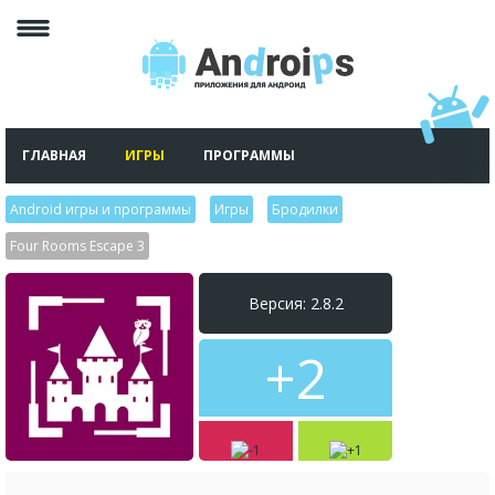
ГЛАВНАЯ
ИГРЫ
ПРОГРАММЫ
Android игры и программы
>
Игры
>
Бродилки
>
Four Rooms Escape 3
Версия: 2.8.2
+2