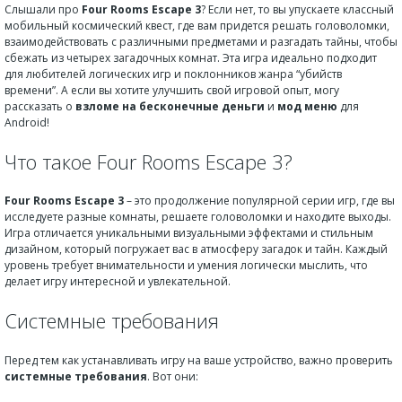
Слышали про
Four Rooms Escape 3
? Если нет, то вы упускаете классный
мобильный космический квест, где вам придется решать головоломки,
взаимодействовать с различными предметами и разгадать тайны, чтобы
сбежать из четырех загадочных комнат. Эта игра идеально подходит
для любителей логических игр и поклонников жанра “убийств
времени”. А если вы хотите улучшить свой игровой опыт, могу
рассказать о
взломе на бесконечные деньги
и
мод меню
для
Android!
Что такое Four Rooms Escape 3?
Four Rooms Escape 3
– это продолжение популярной серии игр, где вы
исследуете разные комнаты, решаете головоломки и находите выходы.
Игра отличается уникальными визуальными эффектами и стильным
дизайном, который погружает вас в атмосферу загадок и тайн. Каждый
уровень требует внимательности и умения логически мыслить, что
делает игру интересной и увлекательной.
Системные требования
Перед тем как устанавливать игру на ваше устройство, важно проверить
системные требования
. Вот они: