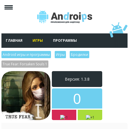
ГЛАВНАЯ
ИГРЫ
ПРОГРАММЫ
Android игры и программы
>
Игры
>
Бродилки
>
True Fear: Forsaken Souls 1
Версия: 1.3.8
0