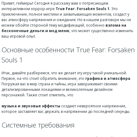
Привет, геймеры! Сегодня я расскажу вам о потрясающем
интерактивном хоррор-игре
True Fear: Forsaken Souls 1
. Это
приключение, полное мистики и захватывающих моментов, создаст у
вас атмосферу напряжения и ожидания. Но в нашем разговоре мы не
можем обойти стороной тему модификаций, особенно
взлома на
бесконечные деньги и мод меню
, что может существенно изменить
ваш игровой опыт.
Основные особенности True Fear: Forsaken
Souls 1
Итак, давайте разберемся, что же делает эту игру такой уникальной.
Первое, на что стоит обратить внимание, это
графика и атмосфера
.
Погружая вас в мир страха и тайны, игра завораживает своими
детализированными локациями и великолепным дизайном
персонажей. Также стоит отметить, что
музыка и звуковые эффекты
создают невероятное напряжение,
которое заставляет вас держать в напряжении до последней секунды.
Системные требования