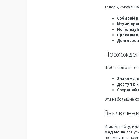
Теперь, когда ты 
Собирай р
Изучи вра
Используй
Проходи п
Долгосроч
Прохожден
Чтобы помочь теб
Знакомств
Доступ к 
Сохраняй 
Эти небольшие сов
Заключен
Итак, мы обсудил
мод меню
для ус
твоем пути, и пом