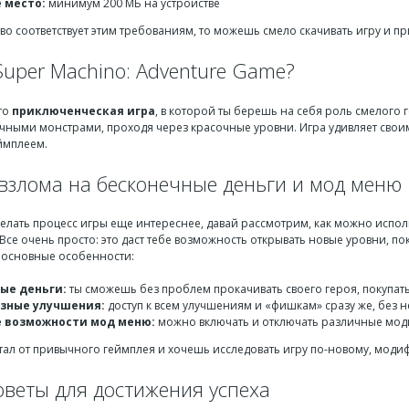
 место:
минимум 200 МБ на устройстве
тво соответствует этим требованиям, то можешь смело скачивать игру и п
Super Machino: Adventure Game?
то
приключенческая игра
, в которой ты берешь на себя роль смелого 
ичными монстрами, проходя через красочные уровни. Игра удивляет сво
ймплеем.
взлома на бесконечные деньги и мод меню
делать процесс игры еще интереснее, давай рассмотрим, как можно испо
Все очень просто: это даст тебе возможность открывать новые уровни, п
 основные особенности:
ые деньги:
ты сможешь без проблем прокачивать своего героя, покупат
зные улучшения:
доступ к всем улучшениям и «фишкам» сразу же, без 
 возможности мод меню:
можно включать и отключать различные моди
устал от привычного геймплея и хочешь исследовать игру по-новому, моди
оветы для достижения успеха