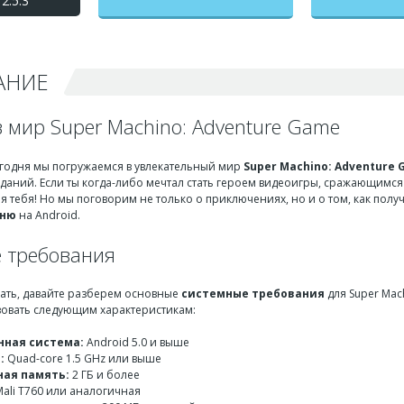
2.5.3
Мачино го) взлом на
бесконечные деньги +
мод меню
АНИЕ
 мир Super Machino: Adventure Game
Сегодня мы погружаемся в увлекательный мир
Super Machino: Adventure
даний. Если ты когда-либо мечтал стать героем видеоигры, сражающимся
для тебя! Но мы поговорим не только о приключениях, но и о том, как п
еню
на Android.
 требования
чать, давайте разберем основные
системные требования
для Super Mac
вовать следующим характеристикам:
ная система:
Android 5.0 и выше
:
Quad-core 1.5 GHz или выше
ая память:
2 ГБ и более
ali T760 или аналогичная