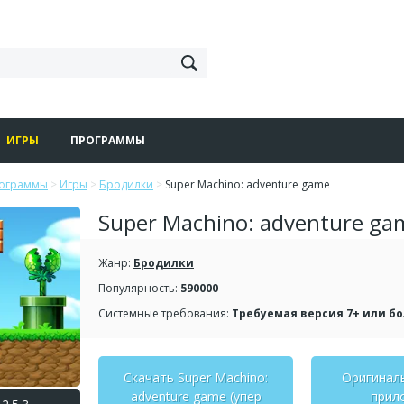
ИГРЫ
ПРОГРАММЫ
рограммы
>
Игры
>
Бродилки
>
Super Machino: adventure game
Super Machino: adventure ga
Жанр:
Бродилки
Популярность:
590000
Системные требования:
Требуемая версия 7+ или б
Скачать Super Machino:
Оригинал
adventure game (упер
прил