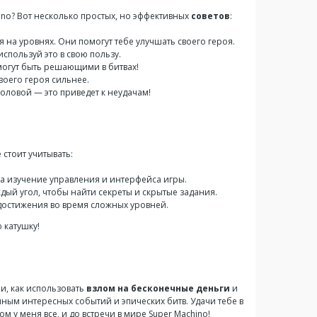
hino? Вот несколько простых, но эффективных
советов
:
на уровнях. Они помогут тебе улучшать своего героя.
спользуй это в свою пользу.
огут быть решающими в битвах!
воего героя сильнее.
 головой — это приведет к неудачам!
 стоит учитывать:
на изучение управления и интерфейса игры.
ый угол, чтобы найти секреты и скрытые задания.
 достижения во время сложных уровней.
 катушку!
ли, как использовать
взлом на бесконечные деньги
и
лным интересных событий и эпических битв. Удачи тебе в
м у меня все, и до встречи в мире Super Machino!