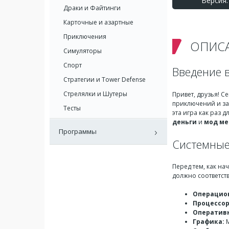
Версия: 
Драки и Файтинги
Карточные и азартные
Приключения
ОПИС
Симуляторы
Спорт
Введение в
Стратегии и Tower Defense
Стрелялки и Шутеры
Привет, друзья! 
приключений и за
Тесты
эта игра как раз 
деньги
и
мод м
Программы
Системные
Перед тем, как на
должно соответст
Операцион
Процессор
Оперативн
Графика:
M