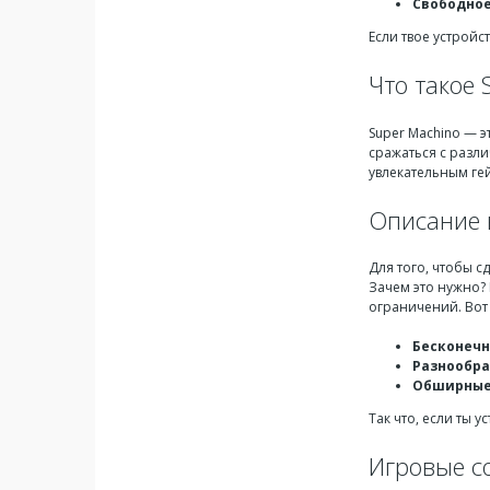
Свободное
Если твое устройс
Что такое 
Super Machino — э
сражаться с разл
увлекательным ге
Описание 
Для того, чтобы с
Зачем это нужно? 
ограничений. Вот
Бесконечн
Разнообра
Обширные
Так что, если ты 
Игровые с