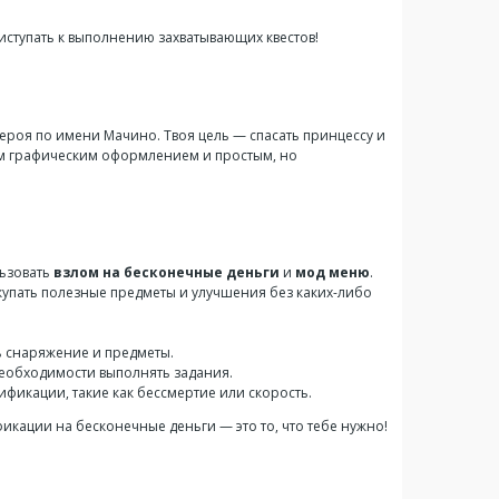
риступать к выполнению захватывающих квестов!
героя по имени Мачино. Твоя цель — спасать принцессу и
им графическим оформлением и простым, но
льзовать
взлом на бесконечные деньги
и
мод меню
.
окупать полезные предметы и улучшения без каких-либо
ь снаряжение и предметы.
необходимости выполнять задания.
фикации, такие как бессмертие или скорость.
фикации на бесконечные деньги — это то, что тебе нужно!