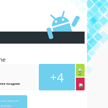
me
+4
олее поздняя
ьная версия
ожения