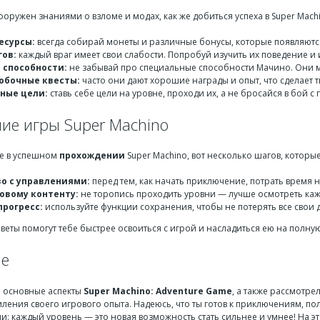
вооружен знаниями о взломе и модах, как же добиться успеха в Super Mac
есурсы:
всегда собирай монеты и различные бонусы, которые появляются 
гов:
каждый враг имеет свои слабости. Попробуй изучить их поведение и и
 способности:
не забывай про специальные способности Мачино. Они м
обочные квесты:
часто они дают хорошие награды и опыт, что сделает т
ные цели:
ставь себе цели на уровне, проходи их, а не бросайся в бой с
ие игры Super Machino
е в успешном
прохождении
Super Machino, вот несколько шагов, которые
о с управлениями:
перед тем, как начать приключение, потрать время 
новому контенту:
не торопись проходить уровни — лучше осмотреть кажд
прогресс:
используйте функции сохранения, чтобы не потерять все свои
еты помогут тебе быстрее освоиться с игрой и насладиться ею на полную
ие
и основные аспекты
Super Machino: Adventure Game
, а также рассмотре
иления своего игрового опыта. Надеюсь, что ты готов к приключениям, по
ни: каждый уровень — это новая возможность стать сильнее и умнее! На это