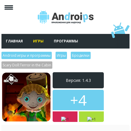
ГЛАВНАЯ
ИГРЫ
ПРОГРАММЫ
Android игры и программы
>
Игры
>
Бродилки
>
Scary Doll:Terror in the Cabin
Версия: 1.4.3
+4