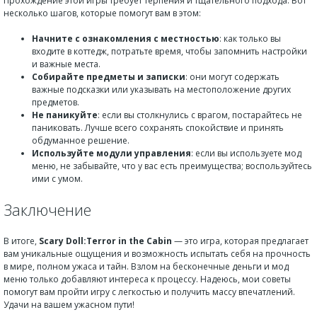
Прохождение этой игры требует терпения и тщательного подхода. Вот
несколько шагов, которые помогут вам в этом:
Начните с ознакомления с местностью
: как только вы
входите в коттедж, потратьте время, чтобы запомнить настройки
и важные места.
Собирайте предметы и записки
: они могут содержать
важные подсказки или указывать на местоположение других
предметов.
Не паникуйте
: если вы столкнулись с врагом, постарайтесь не
паниковать. Лучше всего сохранять спокойствие и принять
обдуманное решение.
Используйте модули управления
: если вы используете мод
меню, не забывайте, что у вас есть преимущества; воспользуйтесь
ими с умом.
Заключение
В итоге,
Scary Doll:Terror in the Cabin
— это игра, которая предлагает
вам уникальные ощущения и возможность испытать себя на прочность
в мире, полном ужаса и тайн. Взлом на бесконечные деньги и мод
меню только добавляют интереса к процессу. Надеюсь, мои советы
помогут вам пройти игру с легкостью и получить массу впечатлений.
Удачи на вашем ужасном пути!