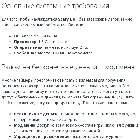
Основные системные требования
Для того чтобы наслаждаться
Scary Doll
без задержек и лагов, важно
соблюдать системные требования. Вот они:
ОС
: Android 5.0 и выше.
Процессор
: 1.5 GHz и выше.
Оперативная память
: минимум 2 ГБ.
Свободное место
: 100 МБ на устройстве.
Взлом на бесконечные деньги + мод меню
Многие геймеры предпочитают играть с
взломом
для получения
бесконечных ресурсов и возможности использовать мод меню. Это
сильно упрощает игру и открывает новые горизонты. Когда у вас есть
доступ к бесконечным деньгам, вы можете без ограничений улучшать
своё снаряжение, покупать предметы и т.д. Вот что дает вам взлом:
Бесконечные деньги
: вы можете тратить деньги на что угодно,
не переживая о нехватке средств.
Мод меню
: доступ ко всем возможностям игры, включая функции
для изменения настроек и управления игрой.
Упрощенное прохождение
: быстрее проходите уровни,