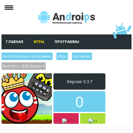
ГЛАВНАЯ
ИГРЫ
ПРОГРАММЫ
Android игры и программы
>
Игры
>
Бродилки
>
Red Hero – Ball Season 4
Версия: 0.3.7
0