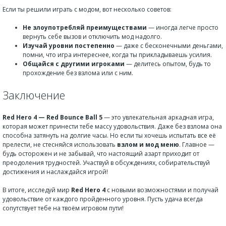
Если ты решили играть с модом, вот несколько советов:
Не злоупотребляй преимуществами
— иногда легче просто
вернуть себе вызов и отключить мод надолго.
Изучай уровни постепенно
— даже с бесконечными деньгами,
помни, что игра интереснее, когда ты прикладываешь усилия.
Общайся с другими игроками
— делитесь опытом, будь то
прохождение без взлома или с ним.
Заключение
Red Hero 4 — Red Bounce Ball 5
— это увлекательная аркадная игра,
которая может принести тебе массу удовольствия. Даже без взлома она
способна затянуть на долгие часы. Но если ты хочешь испытать все её
прелести, не стесняйся использовать
взлом и мод меню
. Главное —
будь осторожен и не забывай, что настоящий азарт приходит от
преодоления трудностей. Участвуй в обсуждениях, собирательствуй
достижения и наслаждайся игрой!
В итоге, исследуй мир
Red Hero 4
с новыми возможностями и получай
удовольствие от каждого пройденного уровня. Пусть удача всегда
сопутствует тебе на твоём игровом пути!