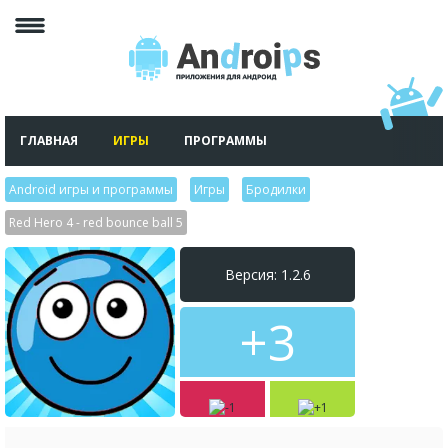
ГЛАВНАЯ
ИГРЫ
ПРОГРАММЫ
Android игры и программы
>
Игры
>
Бродилки
>
Red Hero 4 - red bounce ball 5
Версия: 1.2.6
+3