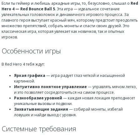
Если ты геймер и любишь аркадные игры, то, безусловно, слышал о
Red
Hero 4 — Red Bounce Ball 5
. Эта игра — идеальное сочетание
увлекательных головоломок и динамичного игрового процесса. За
главного героя выступает красный мяч, которому предстоит преодолеть
множество препятствий, собрать монеты и спасти своих друзей. Это
классическая игра, которая увлекает как новичков, так и опытных
игроков.
Особенности игры
В Red Hero 4 тебя ждут:
Яркая графика
— игра радует глаз четкой и насыщенной
картинкой.
Интуитивно понятное управление
— управлять мячом легко,
и это позволяет сосредоточиться на самом процессе.
Разнообразие уровней
— каждая новая локация преподнесет
уникальные вызовы и подвохи.
Захватывающие задания
— собирай монеты, избегай
ловушек и найди выход с уровня.
Системные требования