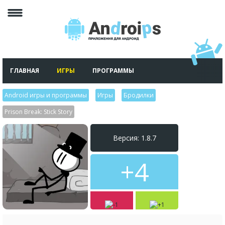
ГЛАВНАЯ
ИГРЫ
ПРОГРАММЫ
Android игры и программы
>
Игры
>
Бродилки
>
Prison Break: Stick Story
Версия: 1.8.7
+4