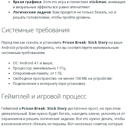
Яркая графика
: Хотя это игра в стилистике
stickman
, анимация
и визуальные эффекты все равно впечатляют.
Логические задачи
: Вам придется не только бежать, но и
решать головоломки, чтобы пройти уровень.
Системные требования
Перед тем как скачать и установить
Prison Break: Stick Story
на ваше
Android-устройство, убедитесь, что вы соответствуете минимальным
системным требованиям:
ОС: Android 4.1 и выше;
Процессор: минимально 1 ГГц;
Оперативная память: от 1 ГБ;
Свободное пространство: не менее 100 МБ на устройстве;
Подключение к интернету (при установке).
Геймплей и игровой процесс
Геймплей в
Prison Break: Stick Story
достаточно прост, но при этом
увлекательный. Вам нужно будет бегать, находить ключи, уклоняться от
охранников и решать логические задачки. Все это нужно делать, чтобы
в конечном итоге сбежать из тюрьмы. Вот несколько советов, которые