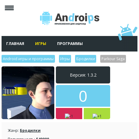
ГЛАВНАЯ
ИГРЫ
ПРОГРАММЫ
Android игры и программы
>
Игры
>
Бродилки
>
Parkour Saga
Версия: 1.3.2
0
Жанр:
Бродилки