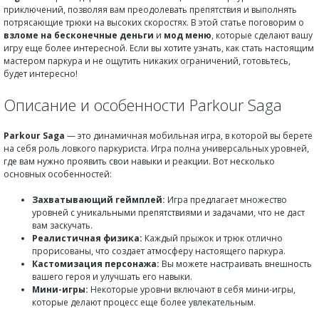
приключений, позволяя вам преодолевать препятствия и выполнять
потрясающие трюки на высоких скоростях. В этой статье поговорим о
взломе на бесконечные деньги
и
мод меню
, которые сделают вашу
игру еще более интересной. Если вы хотите узнать, как стать настоящим
мастером паркура и не ощутить никаких ограничений, готовьтесь,
будет интересно!
Описание и особенности Parkour Saga
Parkour Saga
— это динамичная мобильная игра, в которой вы берете
на себя роль ловкого паркуриста. Игра полна универсальных уровней,
где вам нужно проявить свои навыки и реакции. Вот несколько
основных особенностей:
Захватывающий геймплей:
Игра предлагает множество
уровней с уникальными препятствиями и задачами, что не даст
вам заскучать.
Реалистичная физика:
Каждый прыжок и трюк отлично
прорисованы, что создает атмосферу настоящего паркура.
Кастомизация персонажа:
Вы можете настраивать внешность
вашего героя и улучшать его навыки.
Мини-игры:
Некоторые уровни включают в себя мини-игры,
которые делают процесс еще более увлекательным.