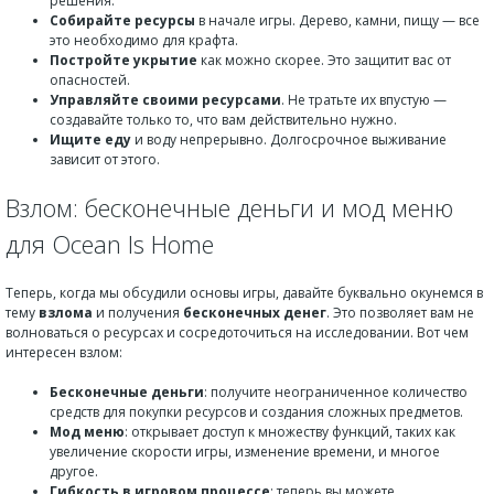
решения.
Собирайте ресурсы
в начале игры. Дерево, камни, пищу — все
это необходимо для крафта.
Постройте укрытие
как можно скорее. Это защитит вас от
опасностей.
Управляйте своими ресурсами
. Не тратьте их впустую —
создавайте только то, что вам действительно нужно.
Ищите еду
и воду непрерывно. Долгосрочное выживание
зависит от этого.
Взлом: бесконечные деньги и мод меню
для Ocean Is Home
Теперь, когда мы обсудили основы игры, давайте буквально окунемся в
тему
взлома
и получения
бесконечных денег
. Это позволяет вам не
волноваться о ресурсах и сосредоточиться на исследовании. Вот чем
интересен взлом:
Бесконечные деньги
: получите неограниченное количество
средств для покупки ресурсов и создания сложных предметов.
Мод меню
: открывает доступ к множеству функций, таких как
увеличение скорости игры, изменение времени, и многое
другое.
Гибкость в игровом процессе
: теперь вы можете