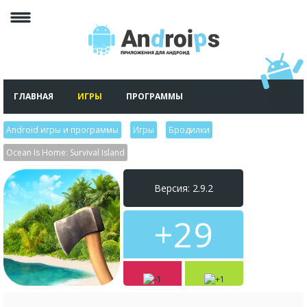
ГЛАВНАЯ
ИГРЫ
ПРОГРАММЫ
Android игры и программы
>
Игры
>
Бродилки
>
Ocean Is Home: Survival Island
Версия: 2.9.2
+29