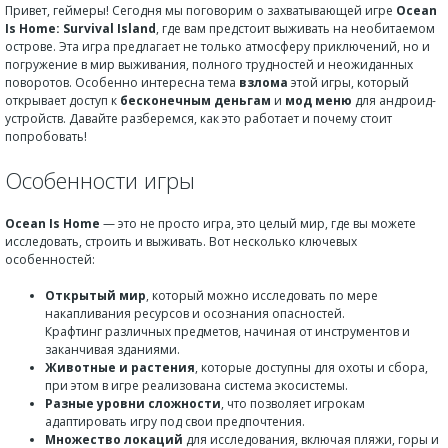
Привет, геймеры! Сегодня мы поговорим о захватывающей игре
Ocean
Is Home: Survival Island
, где вам предстоит выживать на необитаемом
острове. Эта игра предлагает не только атмосферу приключений, но и
погружение в мир выживания, полного трудностей и неожиданных
поворотов. Особенно интересна тема
взлома
этой игры, который
открывает доступ к
бесконечным деньгам
и
мод меню
для андроид-
устройств. Давайте разберемся, как это работает и почему стоит
попробовать!
Особенности игры
Ocean Is Home
— это не просто игра, это целый мир, где вы можете
исследовать, строить и выживать. Вот несколько ключевых
особенностей:
Открытый мир
, который можно исследовать по мере
накапливания ресурсов и осознания опасностей.
Крафтинг различных предметов, начиная от инструментов и
заканчивая зданиями.
Животные и растения
, которые доступны для охоты и сбора,
при этом в игре реализована система экосистемы.
Разные уровни сложности
, что позволяет игрокам
адаптировать игру под свои предпочтения.
Множество локаций
для исследования, включая пляжи, горы и