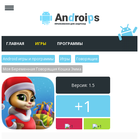
ГЛАВНАЯ
ИГРЫ
ПРОГРАММЫ
Android игры и программы
>
Игры
>
Говорящие
>
Моя Беременная Говорящая Кошка Эмма
Версия: 1.5
+1