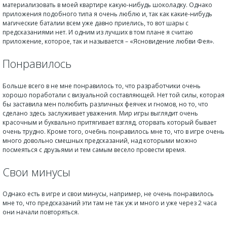
материализовать в моей квартире какую-нибудь шоколадку. Однако
приложения подобного типа я очень люблю и, так как какие-нибудь
магические баталии всем уже давно приелись, то вот шары с
предсказаниями нет. И одним из лучших в том плане я считаю
приложение, которое, так и называется – «Ясновидение любви Фея».
Понравилось
Больше всего в не мне понравилось то, что разработчики очень
хорошо поработали с визуальной составляющей. Нет той силы, которая
бы заставила мен полюбить различных феячек и гномов, но то, что
сделано здесь заслуживает уважения. Мир игры выглядит очень
красочным и буквально притягивает взгляд, оторвать который бывает
очень трудно. Кроме того, оче6нь понравилось мне то, что в игре очень
много довольно смешных предсказаний, над которыми можно
посмеяться с друзьями и тем самым весело провести время.
Свои минусы
Однако есть в игре и свои минусы, например, не очень понравилось
мне то, что предсказаний эти там не так уж и много и уже через 2 часа
они начали повторяться.