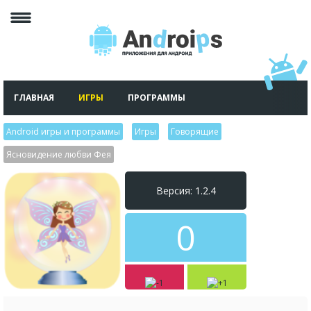
ГЛАВНАЯ
ИГРЫ
ПРОГРАММЫ
Android игры и программы
>
Игры
>
Говорящие
>
Ясновидение любви Фея
Версия: 1.2.4
0