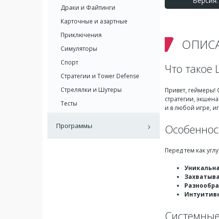
Версия: 
Драки и Файтинги
Карточные и азартные
Приключения
ОПИС
Симуляторы
Спорт
Что такое 
Стратегии и Tower Defense
Стрелялки и Шутеры
Привет, геймеры!
стратегии, экшена
Тесты
и в любой игре, и
Программы
Особенност
Перед тем как угл
Уникальна
Захватыв
Разнообра
Интуитивн
Системные