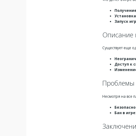
Получение
Установка
Запуск иг
Описание 
Существует еще о
Неогранич
Доступ к 
Изменение
Проблемы 
Несмотря на все п
Безопасно
Бан в игре
Заключен