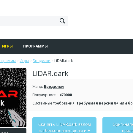
ИГРЫ
ПРОГРАММЫ
рограммы
>
Игры
>
Бродилки
>
LiDAR.dark
LiDAR.dark
Жанр:
Бродилки
Популярность:
470000
Системные требования:
Требуемая версия 8+ или б
Скачать LiDAR.dark взлом
Оригинал
на бесконечные деньги +
прил