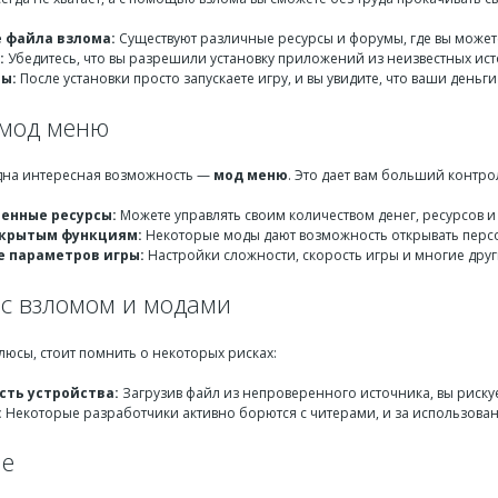
 файла взлома:
Существуют различные ресурсы и форумы, где вы может
:
Убедитесь, что вы разрешили установку приложений из неизвестных ист
ры:
После установки просто запускаете игру, и вы увидите, что ваши деньги
мод меню
дна интересная возможность —
мод меню
. Это дает вам больший контро
енные ресурсы:
Можете управлять своим количеством денег, ресурсов и 
скрытым функциям:
Некоторые моды дают возможность открывать персо
 параметров игры:
Настройки сложности, скорость игры и многие дру
с взломом и модами
люсы, стоит помнить о некоторых рисках:
сть устройства:
Загрузив файл из непроверенного источника, вы рискуе
:
Некоторые разработчики активно борются с читерами, и за использован
ие