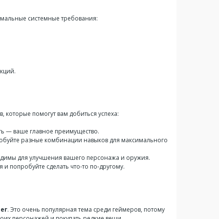
имальные системные требования:
кций.
ов, которые помогут вам добиться успеха:
сть — ваше главное преимущество.
робуйте разные комбинации навыков для максимального
димы для улучшения вашего персонажа и оружия.
я и попробуйте сделать что-то по-другому.
ег
. Это очень популярная тема среди геймеров, потому
своих персонажей и покупать редкие вещи.