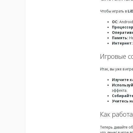
Чтобы играть в
Li
ОС:
Android
Процессор
Оперативн
Память:
Не
Интернет:
Игровые со
Итак, вы уже в иг
Изучите к
Используй
эффекта.
Собирайте
Учитесь н
Как работа
Теперь давайте о
что денег в игре 