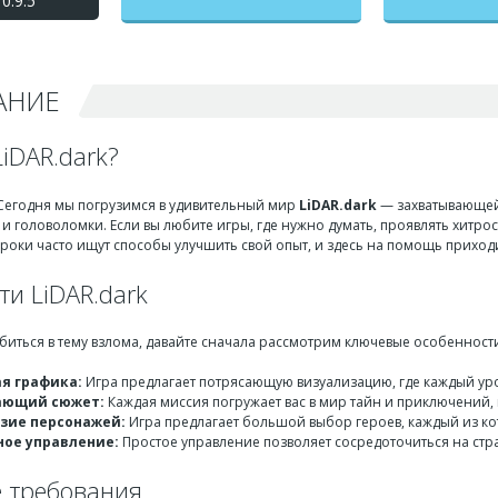
0.9.5
мод меню
АНИЕ
LiDAR.dark?
 Сегодня мы погрузимся в удивительный мир
LiDAR.dark
— захватывающей 
 и головоломки. Если вы любите игры, где нужно думать, проявлять хитрость
гроки часто ищут способы улучшить свой опыт, и здесь на помощь приход
и LiDAR.dark
убиться в тему взлома, давайте сначала рассмотрим ключевые особенност
я графика:
Игра предлагает потрясающую визуализацию, где каждый уро
ающий сюжет:
Каждая миссия погружает вас в мир тайн и приключений,
зие персонажей:
Игра предлагает большой выбор героев, каждый из к
ое управление:
Простое управление позволяет сосредоточиться на стра
 требования