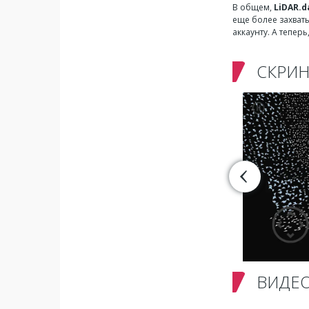
В общем,
LiDAR.d
еще более захваты
аккаунту. А тепер
СКРИ
ВИДЕ