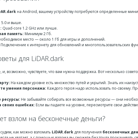
DAR.dark
на Android, вашему устройству потребуются определенные мин
 5.0 и выше.
:
Quad-core 1.2 GHz или лучше.
ая память:
Минимум 2 Гб.
обходимое место — около 1 Гб для игры и дополнений.
Подключение к интернету для обновлений и многопользовательских фун
веты для LiDAR.dark
ре, и, возможно, чувствуете, что вам нужна поддержка. Вот несколько совет
арту:
На каждом уровне есть множество путей и укрытий. Знать их наизу
те умения персонажа:
Каждого героя надо использовать по-своему. П
 ресурсы:
Не забывайте собирать все возможные ресурсы — они необхо
а своих ошибках:
Если вы падаете на уровне, пересмотрите свои действи
ет взлом на бесконечные деньги?
бсудим, как можно взломать
LiDAR.dark
для получения
бесконечных ден
всегда не хватает, а с помощью взлома вы сможете без труда прокачивать 