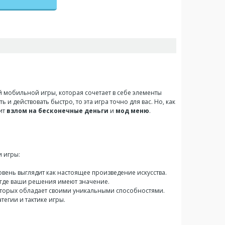
мобильной игры, которая сочетает в себе элементы
 и действовать быстро, то эта игра точно для вас. Но, как
ит
взлом на бесконечные деньги
и
мод меню
.
и игры:
вень выглядит как настоящее произведение искусства.
 где ваши решения имеют значение.
оторых обладает своими уникальными способностями.
тегии и тактике игры.