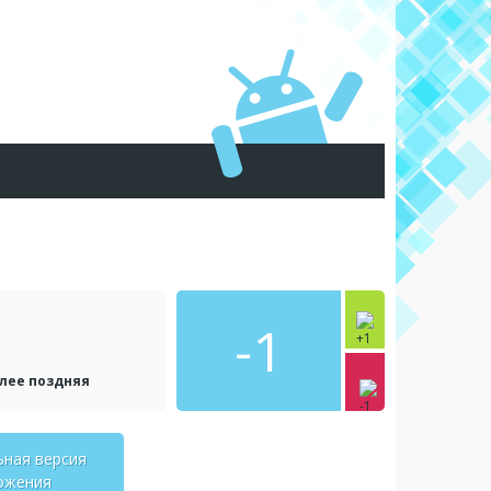
-1
олее поздняя
ьная версия
ожения