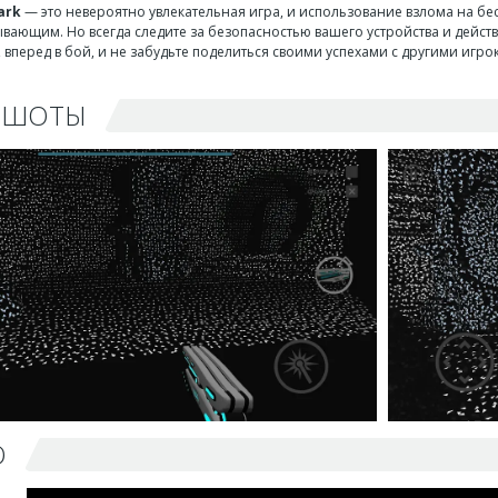
ark
— это невероятно увлекательная игра, и использование взлома на б
вающим. Но всегда следите за безопасностью вашего устройства и действ
ь, вперед в бой, и не забудьте поделиться своими успехами с другими игро
НШОТЫ
О