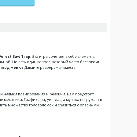
Forest Saw Trap
. Эта игра сочетает в себе элементы
льной. Но есть один вопрос, который часто беспокоит
и
мод меню
? Давайте разберемся вместе!
ши навыки планирования и реакции. Вам предстоит
 механики. Графика радует глаз, а музыка погружает в
ить множество головоломок и сразиться с опасными