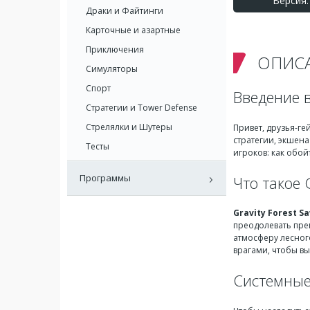
Версия: 
Драки и Файтинги
Карточные и азартные
Приключения
ОПИС
Симуляторы
Спорт
Введение в
Стратегии и Tower Defense
Стрелялки и Шутеры
Привет, друзья-г
стратегии, экшена
Тесты
игроков: как обой
Программы
Что такое 
Gravity Forest S
преодолевать преп
атмосферу лесног
врагами, чтобы в
Системные