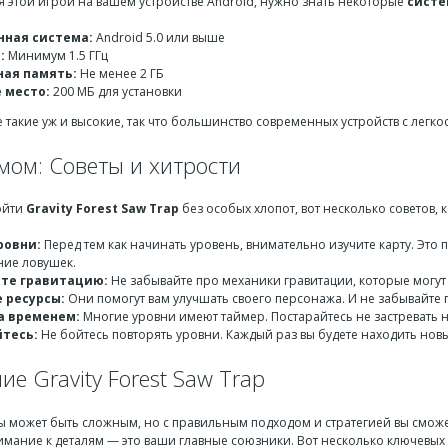
я этой игрой на вашем устройстве Android, нужно знать некоторые
систе
ная система:
Android 5.0 или выше
:
Минимум 1.5 ГГц
ая память:
Не менее 2 ГБ
 место:
200 МБ для установки
 такие уж и высокие, так что большинство современных устройств с легкос
мом: Советы и хитрости
ойти
Gravity Forest Saw Trap
без особых хлопот, вот несколько советов, 
ровни:
Перед тем как начинать уровень, внимательно изучите карту. Это 
ие ловушек.
те гравитацию:
Не забывайте про механики гравитации, которые могут в
 ресурсы:
Они помогут вам улучшать своего персонажа. И не забывайте 
а временем:
Многие уровни имеют таймер. Постарайтесь не застревать н
тесь:
Не бойтесь повторять уровни. Каждый раз вы будете находить нов
е Gravity Forest Saw Trap
 может быть сложным, но с правильным подходом и стратегией вы сможет
имание к деталям — это ваши главные союзники. Вот несколько ключевых