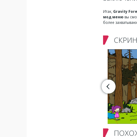
Итак,
Gravity For
мод меню
вы смо
более захватывающ
СКРИ
ПОХО