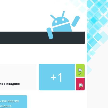
+1
олее поздняя
ьная версия
ожения