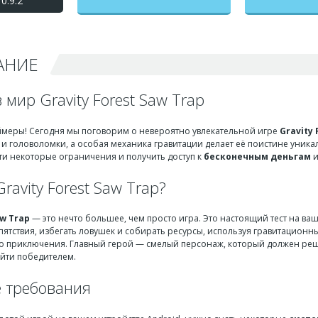
0.9.2
(Гравитационный Лес
Пила Ловушка) взлом на
бесконечные деньги +
мод меню
АНИЕ
 мир Gravity Forest Saw Trap
еймеры! Сегодня мы поговорим о невероятно увлекательной игре
Gravity 
 и головоломки, а особая механика гравитации делает её поистине уника
ти некоторые ограничения и получить доступ к
бесконечным деньгам
Gravity Forest Saw Trap?
aw Trap
— это нечто большее, чем просто игра. Это настоящий тест на ва
ятствия, избегать ловушек и собирать ресурсы, используя гравитационные
о приключения. Главный герой — смелый персонаж, который должен реш
ыйти победителем.
 требования