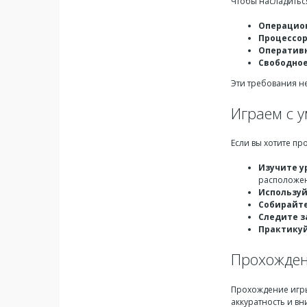
Чтобы насладитьс
Операцион
Процессор
Оперативн
Свободное
Эти требования не
Играем с у
Если вы хотите пр
Изучите у
расположен
Используй
Собирайте
Следите з
Практикуй
Прохождени
Прохождение игры
аккуратность и вн