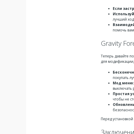
Если заст
Используй
лучший ход
Взаимодей
помочь вам
Gravity Fo
Теперь давайте п
для модификации,
Бесконечн
покупать л
Мод меню
выключать 
Простая у
чтобы не с
Обновлен
безопаснос
Перед установкой
Заключен