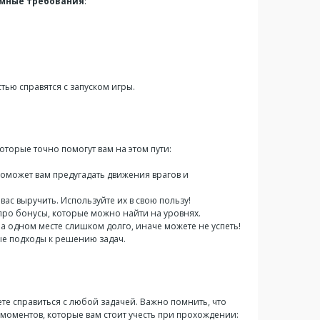
мные требования
:
тью справятся с запуском игры.
которые точно помогут вам на этом пути:
поможет вам предугадать движения врагов и
ас выручить. Используйте их в свою пользу!
про бонусы, которые можно найти на уровнях.
а одном месте слишком долго, иначе можете не успеть!
ые подходы к решению задач.
е справиться с любой задачей. Важно помнить, что
 моментов, которые вам стоит учесть при прохождении: