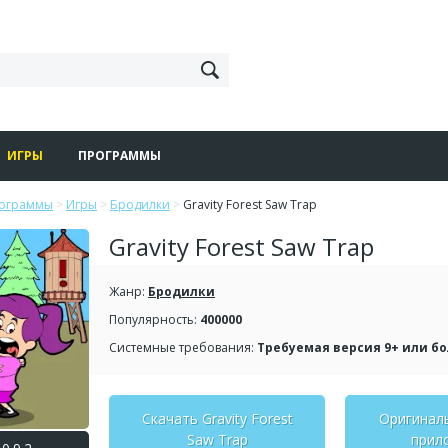
ИГРЫ
ПРОГРАММЫ
рограммы
>
Игры
>
Бродилки
>
Gravity Forest Saw Trap
Gravity Forest Saw Trap
Жанр:
Бродилки
Популярность:
400000
Системные требования:
Требуемая версия 9+ или б
Скачать Gravity Forest
Оригинал
Saw Trap
прил