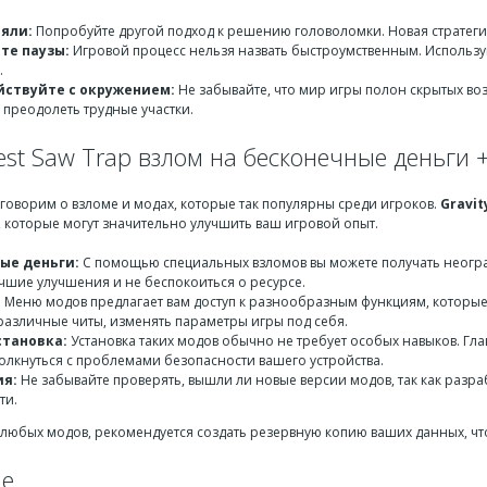
ряли:
Попробуйте другой подход к решению головоломки. Новая стратеги
те паузы:
Игровой процесс нельзя назвать быстроумственным. Использу
.
ствуйте с окружением:
Не забывайте, что мир игры полон скрытых в
 преодолеть трудные участки.
rest Saw Trap взлом на бесконечные деньги
оговорим о взломе и модах, которые так популярны среди игроков.
Gravit
 которые могут значительно улучшить ваш игровой опыт.
ые деньги:
С помощью специальных взломов вы можете получать неогран
учшие улучшения и не беспокоиться о ресурсе.
:
Меню модов предлагает вам доступ к разнообразным функциям, которые м
различные читы, изменять параметры игры под себя.
становка:
Установка таких модов обычно не требует особых навыков. Гл
толкнуться с проблемами безопасности вашего устройства.
ия:
Не забывайте проверять, вышли ли новые версии модов, так как разра
ти.
 любых модов, рекомендуется создать резервную копию ваших данных, что
ие