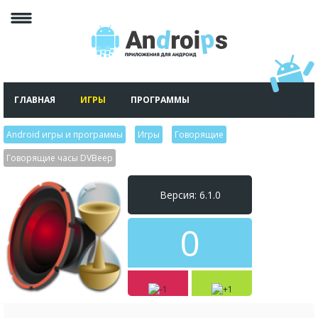
ГЛАВНАЯ
ИГРЫ
ПРОГРАММЫ
Android игры и программы
>
Игры
>
Говорящие
>
Говорящие часы DVBeep
Версия: 6.1.0
0