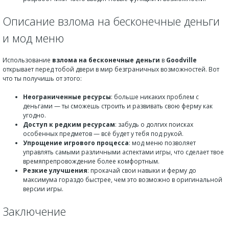
Описание взлома на бесконечные деньги
и мод меню
Использование
взлома на бесконечные деньги
в
Goodville
открывает перед тобой двери в мир безграничных возможностей. Вот
что ты получишь от этого:
Неограниченные ресурсы
: больше никаких проблем с
деньгами — ты сможешь строить и развивать свою ферму как
угодно.
Доступ к редким ресурсам
: забудь о долгих поисках
особенных предметов — всё будет у тебя под рукой.
Упрощение игрового процесса
: мод меню позволяет
управлять самыми различными аспектами игры, что сделает твое
времяпрепровождение более комфортным.
Резкие улучшения
: прокачай свои навыки и ферму до
максимума гораздо быстрее, чем это возможно в оригинальной
версии игры.
Заключение