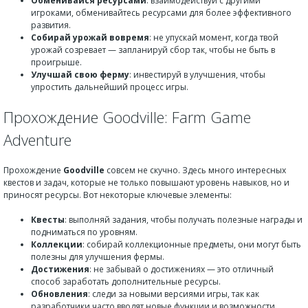
Обменивайся ресурсами
: взаимодействуй с другими
игроками, обменивайтесь ресурсами для более эффективного
развития.
Собирай урожай вовремя
: не упускай момент, когда твой
урожай созревает — запланируй сбор так, чтобы не быть в
проигрыше.
Улучшай свою ферму
: инвестируй в улучшения, чтобы
упростить дальнейший процесс игры.
Прохождение Goodville: Farm Game
Adventure
Прохождение
Goodville
совсем не скучно. Здесь много интересных
квестов и задач, которые не только повышают уровень навыков, но и
приносят ресурсы. Вот некоторые ключевые элементы:
Квесты
: выполняй задания, чтобы получать полезные награды и
подниматься по уровням.
Коллекции
: собирай коллекционные предметы, они могут быть
полезны для улучшения фермы.
Достижения
: не забывай о достижениях — это отличный
способ заработать дополнительные ресурсы.
Обновления
: следи за новыми версиями игры, так как
разработчики часто вводят новые функции и возможности.