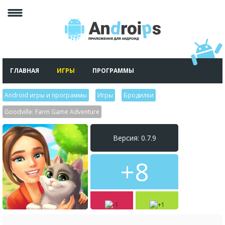
ГЛАВНАЯ
ИГРЫ
ПРОГРАММЫ
Android игры и программы
>
Игры
>
Бродилки
>
Goodville: Farm Game Adventure
Версия: 0.7.9
+8