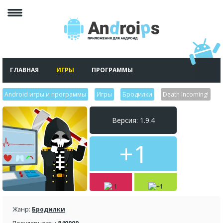
ГЛАВНАЯ
ИГРЫ
ПРОГРАММЫ
Android игры и программы
>
Игры
>
Бродилки
>
Death Incoming!
Версия: 1.9.4
+1
Жанр:
Бродилки