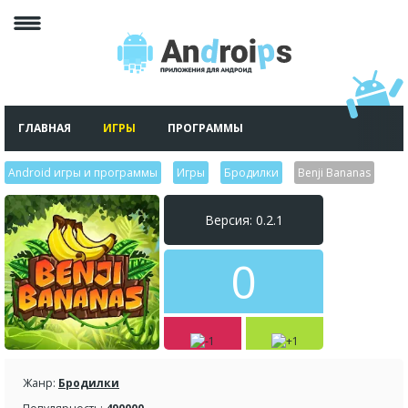
ГЛАВНАЯ
ИГРЫ
ПРОГРАММЫ
Android игры и программы
>
Игры
>
Бродилки
>
Benji Bananas
Версия: 0.2.1
0
Жанр:
Бродилки