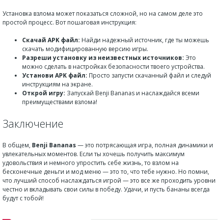
Установка взлома может показаться сложной, но на самом деле это
простой процесс. Вот пошаговая инструкция:
Скачай APK файл:
Найди надежный источник, где ты можешь
скачать модифицированную версию игры.
Разреши установку из неизвестных источников:
Это
можно сделать в настройках безопасности твоего устройства.
Установи APK файл:
Просто запусти скачанный файл и следуй
инструкциям на экране.
Открой игру:
Запускай Benji Bananas и наслаждайся всеми
преимуществами взлома!
Заключение
В общем,
Benji Bananas
— это потрясающая игра, полная динамики и
увлекательных моментов. Если ты хочешь получить максимум
удовольствия и немного упростить себе жизнь, то взлом на
бесконечные деньги и мод меню — это то, что тебе нужно. Но помни,
что лучший способ наслаждаться игрой — это все же проходить уровни
честно и вкладывать свои силы в победу. Удачи, и пусть бананы всегда
будут с тобой!