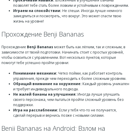
Прокачивай навыки:
Вложенные в улучшения бананы
позволят тебе стать более ловким и устойчивым к повреждениям.
Играем на спокойствии:
Не спеши. Иногда лучше немного
замедлиться и посмотреть, что вокруг. Это может спасти твою
жизнь на уровне!
Прохождение Benji Bananas
Прохождение
Benji Bananas
может быть как лёгким, так и сложным, в
зависимости от твоей подготовки. Начинать стоит с простых уровней,
чтобы освоиться с управлением. Вот несколько пунктов, которые
помогут тебе успешно пройти уровни:
Понимание механики:
Четко пойми, как работает контроль
управления, прежде чем переходить к более сложным уровням.
Обращай внимание на окружение:
Каждый уровень уникален
и требует индивидуального подхода.
Не жалей бананы на улучшения:
Иногда лучше улучшить
своего персонажа, чем пытаться пройти сложный уровень без
поддержки.
Игра на расслаблении:
Если у тебя что-то не получается,
сделай перерыв и вернись позже с новыми силами.
Benji Bananas на Android: Взлом на