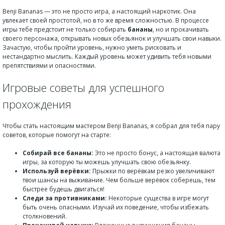
Benji Bananas — это не просто игра, а настоящий наркотик. Она
увлекает своей простотой, но в то же время сложностью. В процессе
игры тебе предстоит не только собирать
бананы
, но и прокачивать
своего персонажа, открывать новых обезьянок и улучшать свои навыки.
Зачастую, чтобы пройти уровень, нужно уметь рисковать и
нестандартно мыслить. Каждый уровень может удивить тебя новыми
препятствиями и опасностями.
Игровые советы для успешного
прохождения
Чтобы стать настоящим мастером Benji Bananas, я собрал для тебя пару
советов, которые помогут на старте:
Собирай все бананы:
Это не просто бонус, а настоящая валюта
игры, за которую ты можешь улучшать свою обезьянку.
Используй верёвки:
Прыжки по верёвкам резко увеличивают
твои шансы на выживание. Чем больше верёвок соберешь, тем
быстрее будешь двигаться!
Следи за противниками:
Некоторые существа в игре могут
быть очень опасными. Изучай их поведение, чтобы избежать
столкновений.