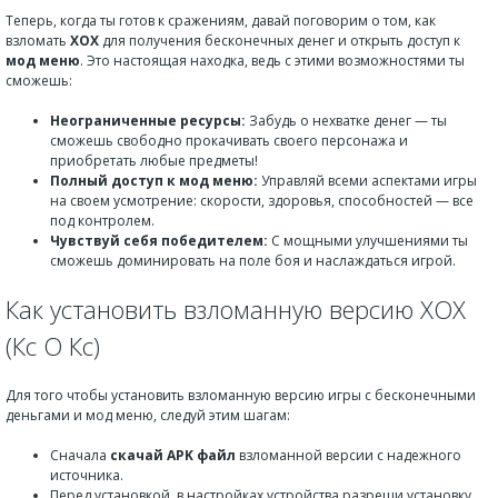
Теперь, когда ты готов к сражениям, давай поговорим о том, как
взломать
XOX
для получения бесконечных денег и открыть доступ к
мод меню
. Это настоящая находка, ведь с этими возможностями ты
сможешь:
Неограниченные ресурсы:
Забудь о нехватке денег — ты
сможешь свободно прокачивать своего персонажа и
приобретать любые предметы!
Полный доступ к мод меню:
Управляй всеми аспектами игры
на своем усмотрение: скорости, здоровья, способностей — все
под контролем.
Чувствуй себя победителем:
С мощными улучшениями ты
сможешь доминировать на поле боя и наслаждаться игрой.
Как установить взломанную версию XOX
(Кс О Кс)
Для того чтобы установить взломанную версию игры с бесконечными
деньгами и мод меню, следуй этим шагам:
Сначала
скачай APK файл
взломанной версии с надежного
источника.
Перед установкой, в настройках устройства разреши установку