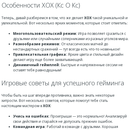
Особенности XOX (Кс О Кс)
Теперь, давай разберемся в том, что же делает
XOX
такой уникальной и
увлекательной. Вот несколько ярких моментов, которые стоит отметить:
Многопользовательский режим:
Игра позволяет сразиться с
друзьями или случайными соперниками из разных уголков мира.
Разнообразие режимов:
От классических матчей до
нестандартных сражений — тут всегда есть что-то новенькое!
Привлекательная графика:
Яркие цвета и стильный дизайн
делают игру еще более захватывающей.
Динамичный геймплей:
Быстрые и напряженные сессии не
оставят тебя равнодушным!
Игровые советы для успешного гейминга
Чтобы быть на шаг впереди противника, важно знать некоторые
хитрости. Вот несколько советов, которые помогут тебе стать
настоящим мастером в
XOX
:
Учись на ошибках:
Проигрыши — это нормально! Анализируй
свои действия и старайся не допускать прежних ошибок.
Командная игра:
Работай в команде с друзьями. Хорошая