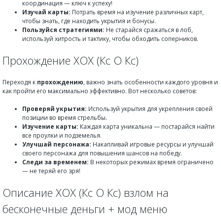
координация — ключ к успеху!
Изучай карты:
Потрать время на изучение различных карт,
чтобы знать, где находить укрытия и бонусы.
Пользуйся стратегиями:
Не старайся сражаться в лоб,
используй хитрость и тактику, чтобы обходить соперников.
Прохождение XOX (Кс О Кс)
Переходя к
прохождению
, важно знать особенности каждого уровня и
как пройти его максимально эффективно. Вот несколько советов:
Проверяй укрытия:
Используй укрытия для укрепления своей
позиции во время стрельбы.
Изучение карты:
Каждая карта уникальна — постарайся найти
все проулки и подземелья.
Улучшай персонажа:
Накапливай игровые ресурсы и улучшай
своего персонажа для повышения шансов на победу.
Следи за временем:
В некоторых режимах время ограничено
— не теряй его зря!
Описание XOX (Кс О Кс) взлом на
бесконечные деньги + мод меню