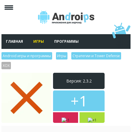
ГЛАВНАЯ
ИГРЫ
ПРОГРАММЫ
Android игры и программы
>
Игры
>
Стратегии и Tower Defense
>
XOX
Версия: 2.3.2
+1