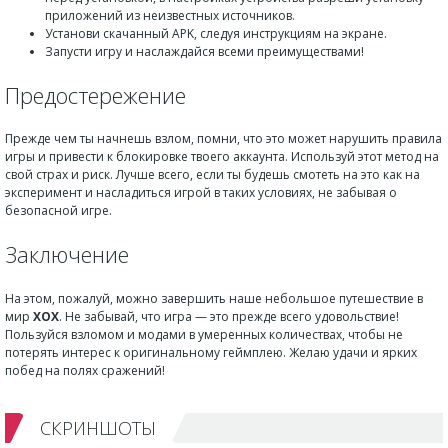
приложений из неизвестных источников.
Установи скачанный APK, следуя инструкциям на экране.
Запусти игру и наслаждайся всеми преимуществами!
Предостережение
Прежде чем ты начнешь взлом, помни, что это может нарушить правила
игры и привести к блокировке твоего аккаунта. Используй этот метод на
свой страх и риск. Лучше всего, если ты будешь смотеть на это как на
эксперимент и насладиться игрой в таких условиях, не забывая о
безопасной игре.
Заключение
На этом, пожалуй, можно завершить наше небольшое путешествие в
мир
XOX
. Не забывай, что игра — это прежде всего удовольствие!
Пользуйся взломом и модами в умеренных количествах, чтобы не
потерять интерес к оригинальному геймплею. Желаю удачи и ярких
побед на полях сражений!
СКРИНШОТЫ