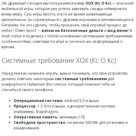
Эй, дружище! Сегодня мы погружаемся в мир
XOX (Кс О Кс)
— классной
мобильной игры, которая уже успела завоевать сердца геймеров по
всему миру. Суть игры проста, и в то же время захватывающе
увлекательна: ты соревнуешься с другими игроками в запоминающихся
баталиях. Но что сделать, чтобы прокачать свой игровой процесс до
небес? Ответ прост —
взлом на бесконечные деньги
и
мод меню
! В
этой статье я поделюсь с тобой основными системными требованиями,
особенностями, советами по игре и, конечно же, информацией о
взломе.
Системные требования XOX (Кс О Кс)
Перед тем как начинать играть, важно понимать, что твое устройство
должно отвечать некоторым
системным требованиям
для
комфортного геймплея. Вот список, который поможет тебе не
стесняться своего телефона:
Операционная система:
Android 5.0 и выше.
Процессор:
1.5 GHz и выше, однокристальная система
(например, Snapdragon).
Оперативная память:
минимум 2 ГБ.
Свободное пространство:
не менее 500 МБ для установки и
кэширования.