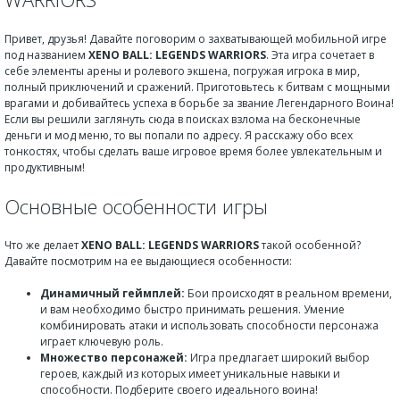
Привет, друзья! Давайте поговорим о захватывающей мобильной игре
под названием
XENO BALL: LEGENDS WARRIORS
. Эта игра сочетает в
себе элементы арены и ролевого экшена, погружая игрока в мир,
полный приключений и сражений. Приготовьтесь к битвам с мощными
врагами и добивайтесь успеха в борьбе за звание Легендарного Воина!
Если вы решили заглянуть сюда в поисках взлома на бесконечные
деньги и мод меню, то вы попали по адресу. Я расскажу обо всех
тонкостях, чтобы сделать ваше игровое время более увлекательным и
продуктивным!
Основные особенности игры
Что же делает
XENO BALL: LEGENDS WARRIORS
такой особенной?
Давайте посмотрим на ее выдающиеся особенности:
Динамичный геймплей:
Бои происходят в реальном времени,
и вам необходимо быстро принимать решения. Умение
комбинировать атаки и использовать способности персонажа
играет ключевую роль.
Множество персонажей:
Игра предлагает широкий выбор
героев, каждый из которых имеет уникальные навыки и
способности. Подберите своего идеального воина!