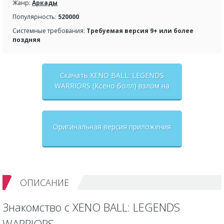
Жанр:
Аркады
Популярность:
520000
Системные требования:
Требуемая версия 9+ или более
поздняя
Скачать XENO BALL: LEGENDS
WARRIORS (Ксено болл) взлом на
бесконечные деньги + мод меню
Оригинальная версия приложения
ОПИСАНИЕ
Знакомство с XENO BALL: LEGENDS
WARRIORS