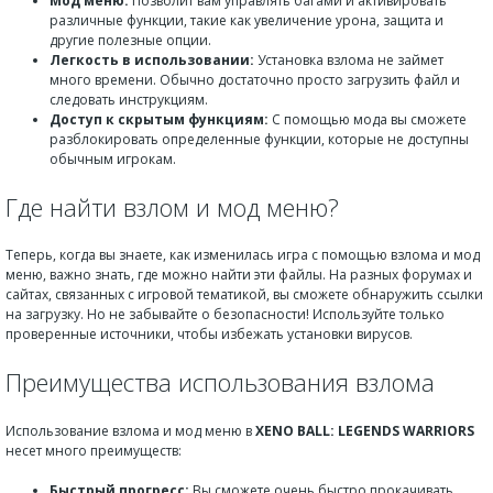
Мод меню:
Позволит вам управлять багами и активировать
различные функции, такие как увеличение урона, защита и
другие полезные опции.
Легкость в использовании:
Установка взлома не займет
много времени. Обычно достаточно просто загрузить файл и
следовать инструкциям.
Доступ к скрытым функциям:
С помощью мода вы сможете
разблокировать определенные функции, которые не доступны
обычным игрокам.
Где найти взлом и мод меню?
Теперь, когда вы знаете, как изменилась игра с помощью взлома и мод
меню, важно знать, где можно найти эти файлы. На разных форумах и
сайтах, связанных с игровой тематикой, вы сможете обнаружить ссылки
на загрузку. Но не забывайте о безопасности! Используйте только
проверенные источники, чтобы избежать установки вирусов.
Преимущества использования взлома
Использование взлома и мод меню в
XENO BALL: LEGENDS WARRIORS
несет много преимуществ:
Быстрый прогресс:
Вы сможете очень быстро прокачивать