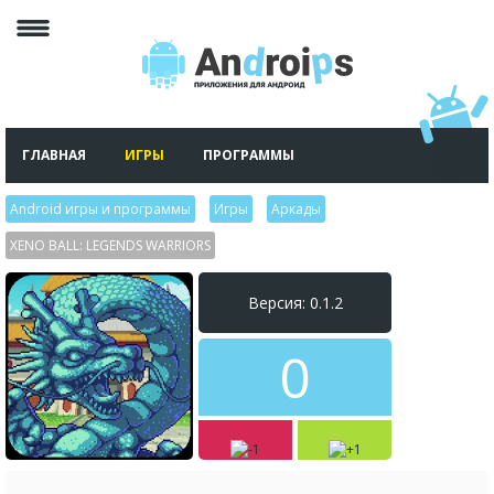
ГЛАВНАЯ
ИГРЫ
ПРОГРАММЫ
Android игры и программы
>
Игры
>
Аркады
>
XENO BALL: LEGENDS WARRIORS
Версия: 0.1.2
0