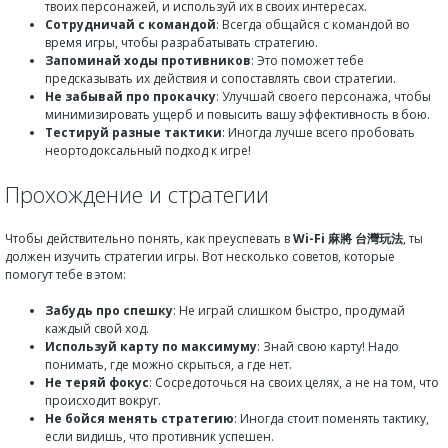
твоих персонажей, и используй их в своих интересах.
Сотрудничай с командой
: Всегда общайся с командой во
время игры, чтобы разрабатывать стратегию.
Запоминай ходы противников
: Это поможет тебе
предсказывать их действия и сопоставлять свои стратегии.
Не забывай про прокачку
: Улучшай своего персонажа, чтобы
минимизировать ущерб и повысить вашу эффективность в бою.
Тестируй разные тактики
: Иногда лучше всего пробовать
неортодоксальный подход к игре!
Прохождение и стратегии
Чтобы действительно понять, как преуспевать в
Wi-Fi 麻將 台灣玩法
, ты
должен изучить стратегии игры. Вот несколько советов, которые
помогут тебе в этом:
Забудь про спешку
: Не играй слишком быстро, продумай
каждый свой ход.
Используй карту по максимуму
: Знай свою карту! Надо
понимать, где можно скрыться, а где нет.
Не теряй фокус
: Сосредоточься на своих целях, а не на том, что
происходит вокруг.
Не бойся менять стратегию
: Иногда стоит поменять тактику,
если видишь, что противник успешен.