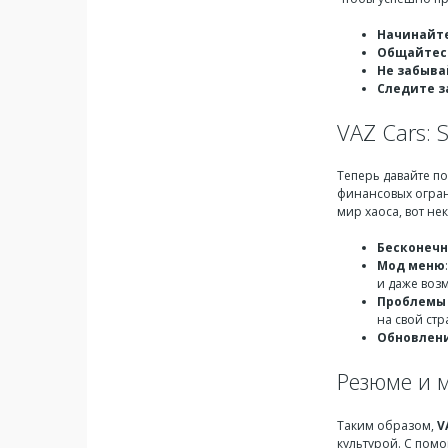
Начинайте
Общайтесь
Не забыва
Следите з
VAZ Cars: 
Теперь давайте п
финансовых огран
мир хаоса, вот не
Бесконечн
Мод меню
и даже воз
Проблемы 
на свой стр
Обновлен
Резюме и 
Таким образом,
V
культурой. С помо