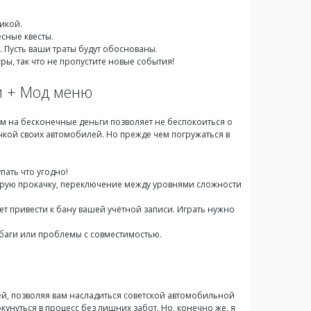
икой.
есные квесты.
. Пусть ваши траты будут обоснованы.
ы, так что не пропустите новые события!
ги + Мод меню
м на бесконечные деньги позволяет не беспокоиться о
кой своих автомобилей. Но прежде чем погружаться в
пать что угодно!
струю прокачку, переключение между уровнями сложности
т привести к бану вашей учётной записи. Играть нужно
я баги или проблемы с совместимостью.
й, позволяя вам насладиться советской автомобильной
унуться в процесс без лишних забот. Но, конечно же, я