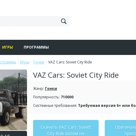
ИГРЫ
ПРОГРАММЫ
рограммы
>
Игры
>
Гонки
>
VAZ Cars: Soviet City Ride
VAZ Cars: Soviet City Ride
Жанр:
Гонки
Популярность:
710000
Системные требования:
Требуемая версия 6+ или б
Скачать VAZ Cars: Soviet
Оригинал
City Ride взлом на
прил