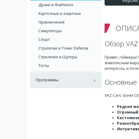
Версия: 
Драки и Файтинги
Карточные и азартные
Приключения
ОПИС
Симуляторы
Спорт
Обзор VAZ C
Стратегии и Tower Defense
Стрелялки и Шутеры
Привет, геймеры!
живописным маршр
Тесты
интересна, и поче
Программы
Основные 
VAZ Cars: Soviet 
Редкие м
Огромный
Кастомиз
Разнообр
Интуитивн