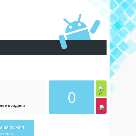
0
олее поздняя
ьная версия
ожения