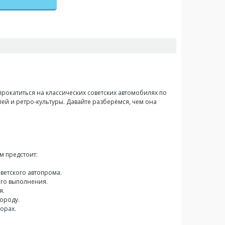
 прокатиться на классических советских автомобилях по
й и ретро-культуры. Давайте разберёмся, чем она
ам предстоит:
оветского автопрома.
его выполнения.
я.
городу.
торах.