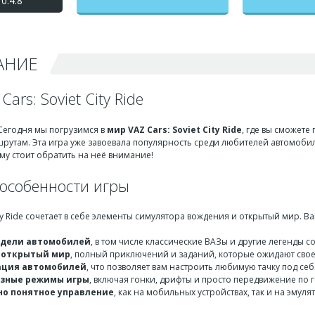
0.4.8
бесконечные деньги +
мод меню
АНИЕ
ars: Soviet City Ride
 Сегодня мы погрузимся в
мир VAZ Cars: Soviet City Ride
, где вы сможете
утам. Эта игра уже завоевала популярность среди любителей автомобиле
му стоит обратить на неё внимание!
особенности игры
City Ride сочетает в себе элементы симулятора вождения и открытый мир. В
одели автомобилей
, в том числе классические ВАЗы и другие легенды с
 открытый мир
, полный приключений и заданий, которые ожидают сво
ация автомобилей
, что позволяет вам настроить любимую тачку под себ
азные режимы игры
, включая гонки, дрифты и просто передвижение по 
о понятное управление
, как на мобильных устройствах, так и на эмуля