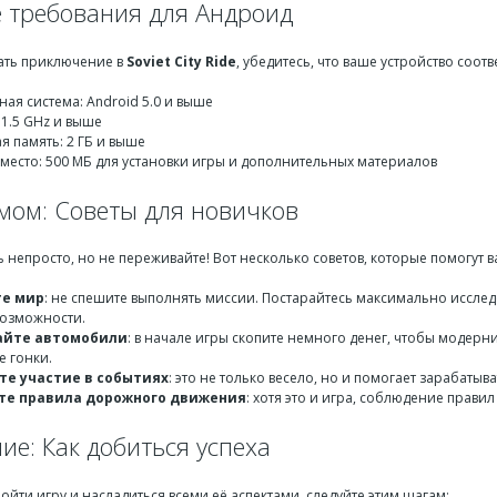
 требования для Андроид
чать приключение в
Soviet City Ride
, убедитесь, что ваше устройство соо
ая система: Android 5.0 и выше
 1.5 GHz и выше
я память: 2 ГБ и выше
место: 500 МБ для установки игры и дополнительных материалов
умом: Советы для новичков
 непросто, но не переживайте! Вот несколько советов, которые помогут в
те мир
: не спешите выполнять миссии. Постарайтесь максимально иссле
возможности.
айте автомобили
: в начале игры скопите немного денег, чтобы модер
 гонки.
е участие в событиях
: это не только весело, но и помогает зарабатыв
те правила дорожного движения
: хотя это и игра, соблюдение прави
е: Как добиться успеха
йти игру и насладиться всеми её аспектами, следуйте этим шагам: