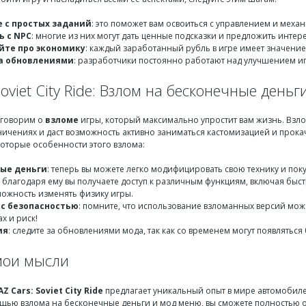
 с простых заданий
: это поможет вам освоиться с управлением и механ
 с NPC
: многие из них могут дать ценные подсказки и предложить интер
йте про экономику
: каждый заработанный рубль в игре имеет значение
а обновлениями
: разработчики постоянно работают над улучшением игр
Soviet City Ride: Взлом на бесконечные день
оговорим о
взломе
игры, который максимально упростит вам жизнь. Взло
ичениях и даст возможность активно заниматься кастомизацией и прокач
которые особенности этого взлома:
ые деньги
: теперь вы можете легко модифицировать свою технику и поку
: благодаря ему вы получаете доступ к различным функциям, включая бы
можность изменять физику игры.
с безопасностью
: помните, что использование взломанных версий може
ах и риск!
ия
: следите за обновлениями мода, так как со временем могут появлятьс
мои мысли
AZ Cars: Soviet City Ride
предлагает уникальный опыт в мире автомобиле
щью взлома на бесконечные деньги и мод меню, вы сможете полностью ок