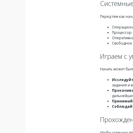
Системные
Перед тем как на
Операционн
Процессор:
Оперативна
Свободное 
Играем с 
Начать может быть
Исследуй
задания и 
Прокачив
дальнейшие
Принимайт
Соблюдай
Прохождени
Чтобы успешно про