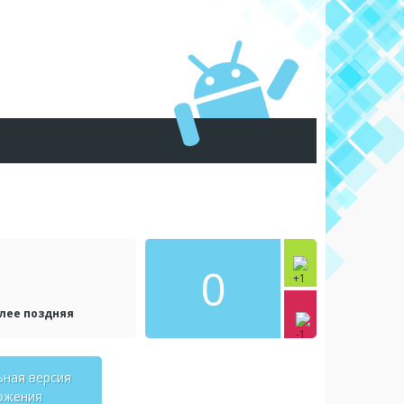
0
олее поздняя
ьная версия
ожения