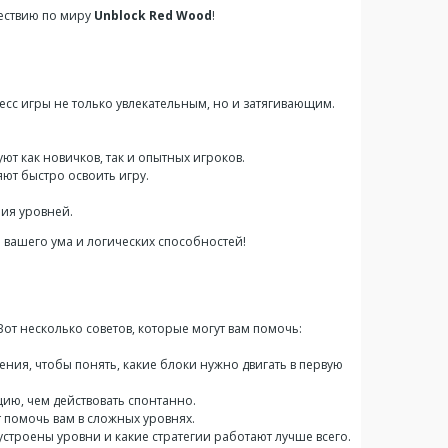
шествию по миру
Unblock Red Wood
!
сс игры не только увлекательным, но и затягивающим.
ют как новичков, так и опытных игроков.
ют быстро освоить игру.
ния уровней.
 вашего ума и логических способностей!
 Вот несколько советов, которые могут вам помочь:
ния, чтобы понять, какие блоки нужно двигать в первую
цию, чем действовать спонтанно.
т помочь вам в сложных уровнях.
 устроены уровни и какие стратегии работают лучше всего.