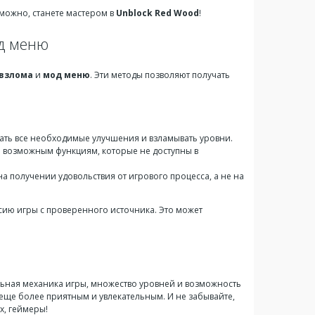
зможно, станете мастером в
Unblock Red Wood
!
од меню
взлома
и
мод меню
. Эти методы позволяют получать
пать все необходимые улучшения и взламывать уровни.
ем возможным функциям, которые не доступны в
на получении удовольствия от игрового процесса, а не на
ию игры с проверенного источника. Это может
альная механика игры, множество уровней и возможность
еще более приятным и увлекательным. И не забывайте,
х, геймеры!