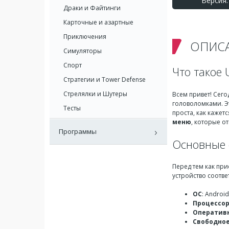
Версия: 
Драки и Файтинги
Карточные и азартные
Приключения
ОПИС
Симуляторы
Спорт
Что такое 
Стратегии и Tower Defense
Стрелялки и Шутеры
Всем привет! Сего
головоломками. Эт
Тесты
проста, как кажет
меню
, которые о
Программы
Основные 
Перед тем как при
устройство соотв
ОС
: Androi
Процессо
Оператив
Свободное