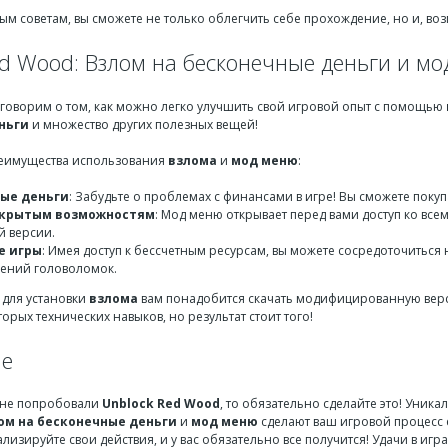
ым советам, вы сможете не только облегчить себе прохождение, но и, во
ed Wood: Взлом на бесконечные деньги и м
оговорим о том, как можно легко улучшить свой игровой опыт с помощью
ньги
и множество других полезных вещей!
реимущества использования
взлома
и
мод меню
:
ые деньги
: Забудьте о проблемах с финансами в игре! Вы сможете поку
скрытым возможностям
: Мод меню открывает перед вами доступ ко вс
й версии.
е игры
: Имея доступ к бессчетным ресурсам, вы можете сосредоточиться 
ений головоломок.
о для установки
взлома
вам понадобится скачать модифицированную верс
орых технических навыков, но результат стоит того!
ие
е не попробовали
Unblock Red Wood
, то обязательно сделайте это! Уник
ом на бесконечные деньги
и
мод меню
сделают ваш игровой процесс 
ализируйте свои действия, и у вас обязательно все получится! Удачи в игра