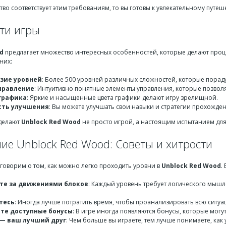
тво соответствует этим требованиям, то вы готовы к увлекательному путе
ти игры
d
предлагает множество интересных особенностей, которые делают проце
них:
зие уровней
: Более 500 уровней различных сложностей, которые пораду
правление
: Интуитивно понятные элементы управления, которые позволя
графика
: Яркие и насыщенные цвета графики делают игру зрелищной.
сть улучшения
: Вы можете улучшать свои навыки и стратегии прохожде
 делают
Unblock Red Wood
не просто игрой, а настоящим испытанием для
ие Unblock Red Wood: Советы и хитрости
оговорим о том, как можно легко проходить уровни в
Unblock Red Wood
.
те за движениями блоков
: Каждый уровень требует логического мышле
тесь
: Иногда лучше потратить время, чтобы проанализировать всю ситуа
те доступные бонусы
: В игре иногда появляются бонусы, которые могу
— ваш лучший друг
: Чем больше вы играете, тем лучше понимаете, как