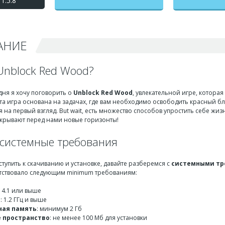
1.5.8
бесконечные деньги +
мод меню
АНИЕ
Unblock Red Wood?
дня я хочу поговорить о
Unblock Red Wood
, увлекательной игре, котора
а игра основана на задачах, где вам необходимо освободить красный блок
ся на первый взгляд. But wait, есть множество способов упростить себе жи
ткрывают перед нами новые горизонты!
системные требования
ступить к скачиванию и установке, давайте разберемся с
системными тр
етствовало следующим minimum требованиям:
d 4.1 или выше
р
: 1.2 ГГц и выше
ная память
: минимум 2 Гб
 пространство
: не менее 100 Мб для установки