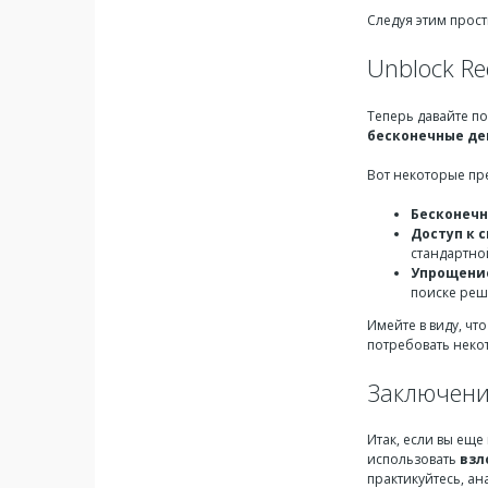
Следуя этим прост
Unblock R
Теперь давайте п
бесконечные де
Вот некоторые п
Бесконечн
Доступ к 
стандартно
Упрощени
поиске реш
Имейте в виду, чт
потребовать некот
Заключен
Итак, если вы ещ
использовать
взл
практикуйтесь, ан