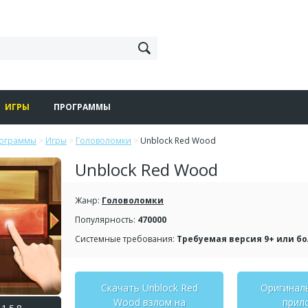
ИГРЫ
ПРОГРАММЫ
рограммы
>
Игры
>
Головоломки
>
Unblock Red Wood
Unblock Red Wood
Жанр:
Головоломки
Популярность:
470000
Системные требования:
Требуемая версия 9+ или б
Скачать Unblock Red
Оригинал
Wood взлом на
прил