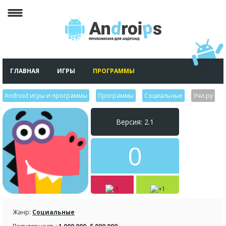
ГЛАВНАЯ
ИГРЫ
ПРОГРАММЫ
Android игры и программы
>
Программы
>
Социальные
>
Учи.ру
Версия: 2.1
0
Жанр:
Социальные