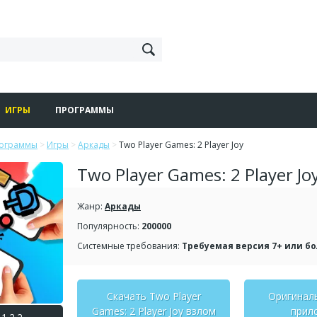
ИГРЫ
ПРОГРАММЫ
рограммы
>
Игры
>
Аркады
>
Two Player Games: 2 Player Joy
Two Player Games: 2 Player Jo
Жанр:
Аркады
Популярность:
200000
Системные требования:
Требуемая версия 7+ или б
Скачать Two Player
Оригинал
Games: 2 Player Joy взлом
прил