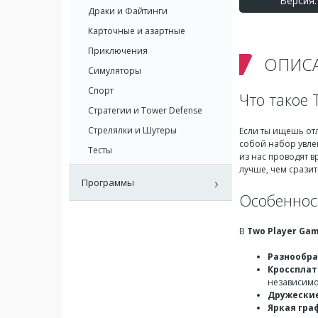
Версия: 
Драки и Файтинги
Карточные и азартные
Приключения
ОПИС
Симуляторы
Спорт
Что такое 
Стратегии и Tower Defense
Стрелялки и Шутеры
Если ты ищешь от
собой набор увле
Тесты
из нас проводят в
лучше, чем срази
Программы
Особеннос
В
Two Player Game
Разнообра
Кроссплат
независимо 
Дружеские
Яркая гра