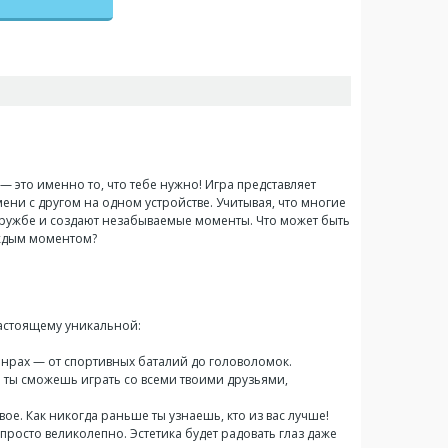
— это именно то, что тебе нужно! Игра представляет
ни с другом на одном устройстве. Учитывая, что многие
 дружбе и создают незабываемые моменты. Что может быть
аждым моментом?
настоящему уникальной:
анрах — от спортивных баталий до головоломок.
что ты сможешь играть со всеми твоими друзьями,
вое. Как никогда раньше ты узнаешь, кто из вас лучше!
росто великолепно. Эстетика будет радовать глаз даже