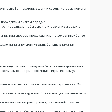
рудности. Вот некоторые шаги и советы, которые помогут
 проходить и в каком порядке.
отренироваться, чтобы освоить управление и развить
игры или способы прохождения, что делает игру более
 какую мини-игру стоит уделить больше внимания.
 Если ты ищешь способ получить бесконечные деньги или
максимально раскрыть потенциал игры, используя
чшения и возможность кастомизации персонажей. Это
ереключаться между ними. Это настоящее спасение, если
е новичок сможет разобраться, скачав необходимые
енных сайтов, чтобы избежать проблем с безопасностью