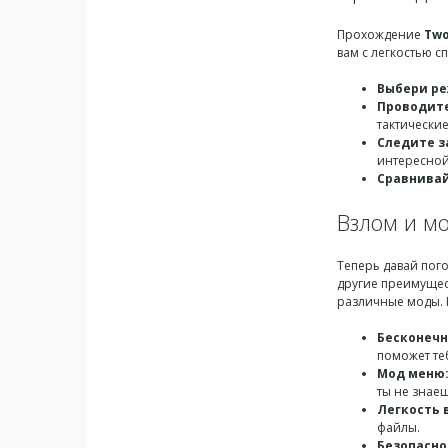
Прохождение
Two
вам с легкостью с
Выбери ре
Проводите
тактические
Следите з
интересной
Сравнивай
Взлом и мо
Теперь давай пог
другие преимущес
различные моды. 
Бесконечн
поможет теб
Мод меню
ты не знае
Легкость 
файлы.
Безопасно