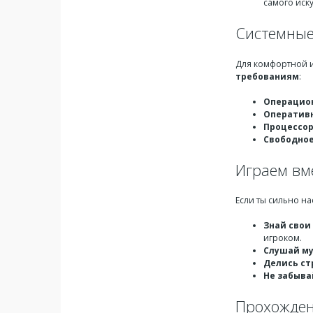
самого иск
Системные
Для комфортной 
требованиям
:
Операцион
Оперативн
Процессор
Свободное
Играем вме
Если ты сильно на
Знай свои
игроком.
Слушай му
Делись ст
Не забыва
Прохожден