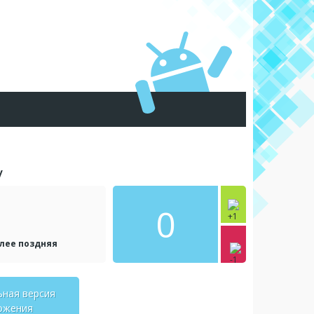
y
0
олее поздняя
ьная версия
ожения