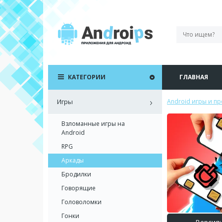
КАТЕГОРИИ
ГЛАВНАЯ
Игры
Android игры и п
Взломанные игры на
Android
RPG
Аркады
Бродилки
Говорящие
Головоломки
Гонки