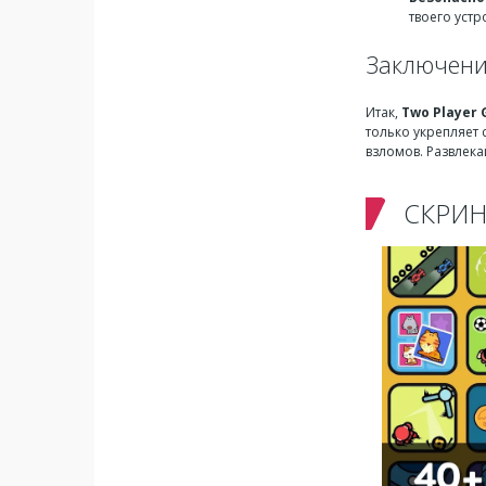
твоего устр
Заключен
Итак,
Two Player 
только укрепляет 
взломов. Развлека
СКРИ