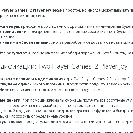
 Player Games: 2 Player Joy
весьма простое, но иногда может вызывать т
правиться с мини-играми:
жим игры:
приходите к соглашению с другом, какие мини-игры вы будете
 тренировки:
прежде чем взяться за основные сражения, не забудьте п
 навыки.
а новыми обновлениями:
иногда разработчики добавляют новые мини-
.
те результаты:
ведите учет ваших побед и поражений, чтобы знать, на
дификации: Two Player Games: 2 Player Joy
оворим о
взломе
и
модификациях
для Two Player Games: 2 Player Joy.
тва, ты не одинок. Многочисленные игроки хотят получить возможность 
Ниже перечислены основные моменты по поводу взлома:
ые деньги:
при помощи взлома ты сможешь получать все доступные улу
е сосредоточиться на самой игре, а не на том, где достать деньги.
:
данный мод дает возможность видеть все доступные функции и быстро п
шь, как проходить определенные уровни.
в установке:
процесс установки мода обычно интуитивно понятен, и даж
сть:
всегда проверяй файлы на вирусы и скачивай моды только с провер