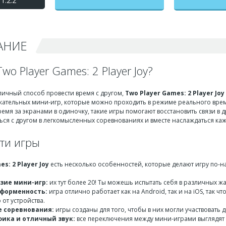
1.2.2
на бесконечные деньги +
мод меню
АНИЕ
Two Player Games: 2 Player Joy?
личный способ провести время с другом,
Two Player Games: 2 Player Joy
кательных мини-игр, которые можно проходить в режиме реального време
ремя за экранами в одиночку, такие игры помогают восстановить связи в
ться с другом в легкомысленных соревнованиях и вместе наслаждаться к
ти игры
s: 2 Player Joy
есть несколько особенностей, которые делают игру по-
зие мини-игр:
их тут более 20! Ты можешь испытать себя в различных ж
форменность:
игра отлично работает как на Android, так и на iOS, так 
от устройства.
 соревнования:
игры созданы для того, чтобы в них могли участвовать д
фика и отличный звук:
все переключения между мини-играми выглядят п