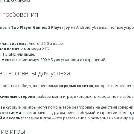
ушенного игрока.
 требования
игры в
Two Player Games: 2 Player Joy
на Android, убедись, что твое уст
ная система:
Android 5.0 и выше.
ая память:
минимум 2 ГБ.
:
1.5 GHz или выше.
 место:
как минимум 200 МБ для установки и сохранений.
сте: советы для успеха
строен на победу, вот несколько
игровых советов
, которые помогут тебе
 сильные стороны:
выбери мини-игры, в которых ты хорош, но не забыва
зыку:
звуки из игры могут помочь тебе реагировать на действия соперни
ратегиями:
если играешь с другом, вместе обдумайте стратегии. Командн
й о веселье:
главное в игре — это развлечение. Чрезмерная концентраци
ие игры