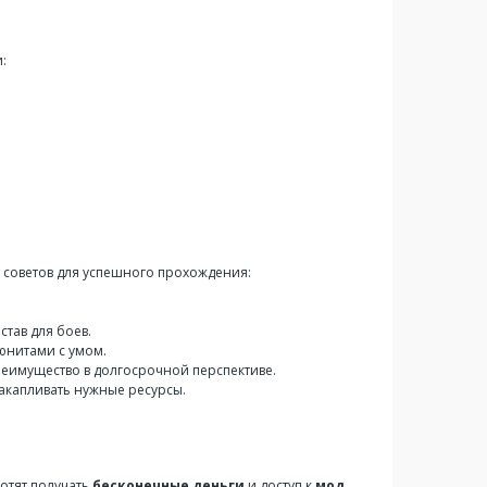
:
о советов для успешного прохождения:
тав для боев.
юнитами с умом.
реимущество в долгосрочной перспективе.
акапливать нужные ресурсы.
хотят получать
бесконечные деньги
и доступ к
мод