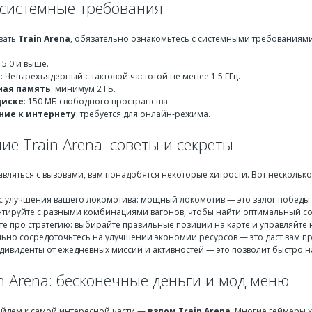
системные требования
вать
Train Arena
, обязательно ознакомьтесь с системными требованиями
 5.0 и выше.
р
: Четырехъядерный с тактовой частотой не менее 1.5 ГГц.
ная память
: минимум 2 ГБ.
диске
: 150 МБ свободного пространства.
ие к интернету
: требуется для онлайн-режима.
е Train Arena: советы и секреты
вляться с вызовами, вам понадобятся некоторые хитрости. Вот нескольк
с улучшения вашего локомотива: мощный локомотив — это залог победы.
тируйте с разными комбинациями вагонов, чтобы найти оптимальный сос
те про стратегию: выбирайте правильные позиции на карте и управляйте 
ьно сосредоточьтесь на улучшении экономии ресурсов — это даст вам п
дивиденты от ежедневных миссий и активностей — это позволит быстро н
n Arena: бесконечные деньги и мод меню
рейдем к самой интересной части —
взлом Train Arena
. Многие геймеры 