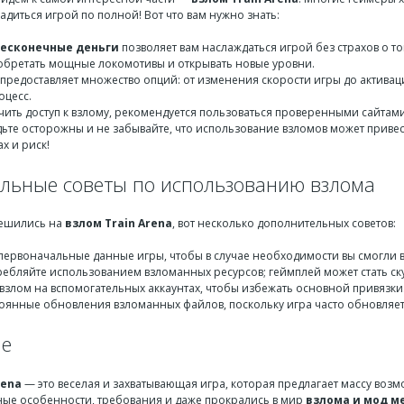
ладиться игрой по полной! Вот что вам нужно знать:
бесконечные деньги
позволяет вам наслаждаться игрой без страхов о то
иобретать мощные локомотивы и открывать новые уровни.
предоставляет множество опций: от изменения скорости игры до активаци
оцесс.
чить доступ к взлому, рекомендуется пользоваться проверенными сайтам
дьте осторожны и не забывайте, что использование взломов может привест
ах и риск!
льные советы по использованию взлома
 решились на
взлом Train Arena
, вот несколько дополнительных советов:
первоначальные данные игры, чтобы в случае необходимости вы смогли в
ребляйте использованием взломанных ресурсов; геймплей может стать ск
взлом на вспомогательных аккаунтах, чтобы избежать основной привязки
оянные обновления взломанных файлов, поскольку игра часто обновляется
ие
rena
— это веселая и захватывающая игра, которая предлагает массу возм
ые особенности, требования и даже прокрались в мир
взлома и мод м