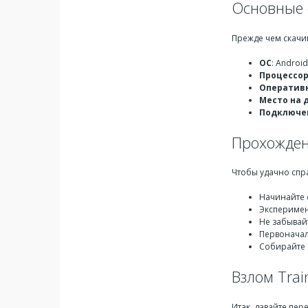
Основные 
Прежде чем скачи
ОС
: Android
Процессо
Оператив
Место на 
Подключен
Прохождени
Чтобы удачно спра
Начинайте 
Эксперимен
Не забывай
Первоначал
Собирайте 
Взлом Trai
Итак, давайте пе