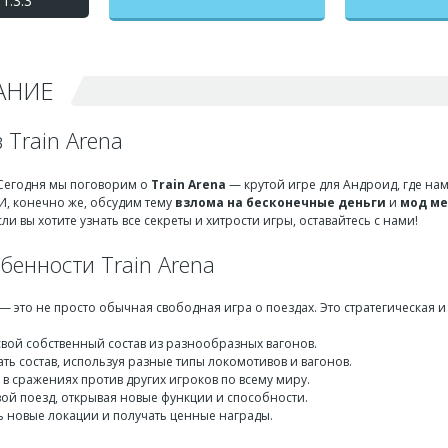
1.3.3
бесконечные деньги +
мод меню
АНИЕ
 Train Arena
 Сегодня мы поговорим о
Train Arena
— крутой игре для Андроид, где нам
И, конечно же, обсудим тему
взлома на бесконечные деньги
и
мод м
ли вы хотите узнать все секреты и хитрости игры, оставайтесь с нами!
бенности Train Arena
— это не просто обычная свободная игра о поездах. Это стратегическая и
свой собственный состав из разнообразных вагонов.
ть состав, используя разные типы локомотивов и вагонов.
 в сражениях против других игроков по всему миру.
вой поезд, открывая новые функции и способности.
ь новые локации и получать ценные награды.