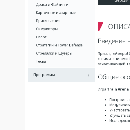
Версия: 
Драки и Файтинги
Карточные и азартные
Приключения
ОПИС
Симуляторы
Спорт
Введение в
Стратегии и Tower Defense
Стрелялки и Шутеры
Привет, геймеры!
своими юнитами. 
Тесты
захватывающей. Ес
Программы
Общие осо
Игра
Train Arena
Построить 
Модулирова
Участвовать
Улучшать с
Исследоват