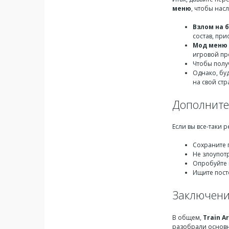
меню
, чтобы нас
Взлом на 
состав, пр
Мод меню
игровой пр
Чтобы полу
Однако, бу
на свой стр
Дополните
Если вы все-таки
Сохраните 
Не злоупот
Опробуйте 
Ищите пост
Заключен
В общем,
Train A
разобрали основн