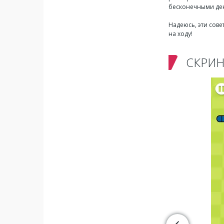
бесконечными де
Надеюсь, эти сове
на ходу!
СКРИ