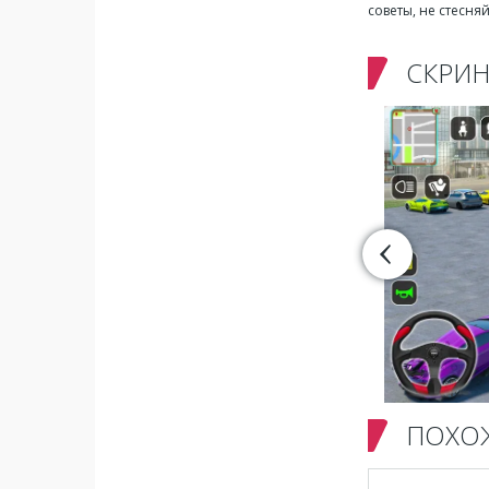
советы, не стесня
СКРИ
ПОХО