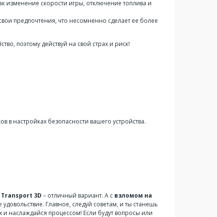
ак изменение скорости игры, отключение топлива и
свои предпочтения, что несомненно сделает ее более
тво, поэтому действуй на свой страх и риск!
в в настройках безопасности вашего устройства.
r Transport 3D
– отличный вариант. А с
взломом на
 удовольствие. Главное, следуй советам, и ты станешь
 и наслаждайся процессом! Если будут вопросы или