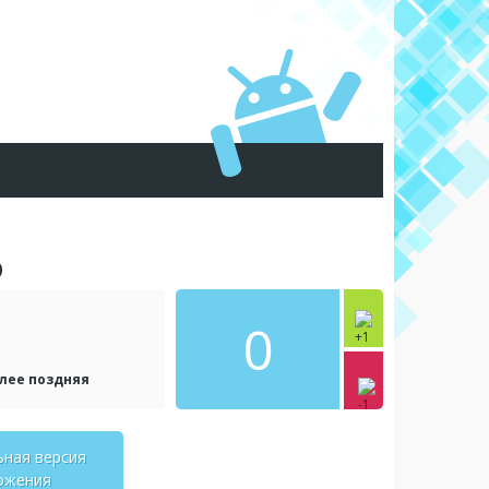
D
0
олее поздняя
ьная версия
ожения