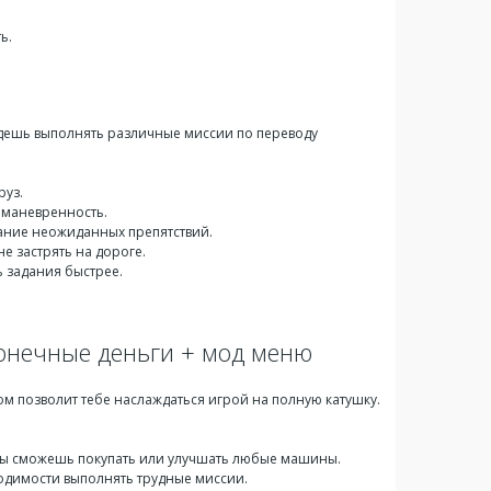
ь.
дешь выполнять различные миссии по переводу
руз.
 маневренность.
ание неожиданных препятствий.
е застрять на дороге.
 задания быстрее.
сконечные деньги + мод меню
лом позволит тебе наслаждаться игрой на полную катушку.
 ты сможешь покупать или улучшать любые машины.
одимости выполнять трудные миссии.