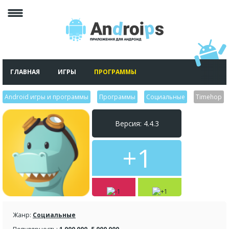
ГЛАВНАЯ
ИГРЫ
ПРОГРАММЫ
Android игры и программы
>
Программы
>
Социальные
>
Timehop
Версия: 4.4.3
+1
Жанр:
Социальные