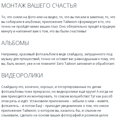
МОНТАЖ ВАШЕГО СЧАСТЬЯ
То, что сняли на фото или на видео, то, что вы писали в заметках, то, что
вы собирали в альбомах, приложение Таймхоп сформирует в то, что
точно не пройдёт мимо ваших глаз. Оно обязательно придёт в трудную
минуту и напомнит вам о том, что вы были счастливы!
АЛЬБОМЫ
Например, красивый фотоальбом в виде слайдшоу, запущенного под
музыку для путешествий, точно не оставит вас равнодушным к тому, что
вы, быть может, уже и не помните! Зато Тайхоп запомнит и обработает.
ВИДЕОРОЛИКИ
Слайдшоу это, конечно, хорошо, и отсортированные по датам
фотоальбомы тоже прекрасно, но видеоролики ещё круче! А когда не
вам приходится их монтировать, то совсем волшебство! Тут как раз об
этом речь и идёт. Установили приложение – забыли о нём – живёте,
фоткаетесь – и потом бац! – приходит уведомление о том, что некое
приложение Таймхоп, о котором вы, казалось бы, и слыхом не
слыхивали, сделало на основе ваших фотографий и роликов целое