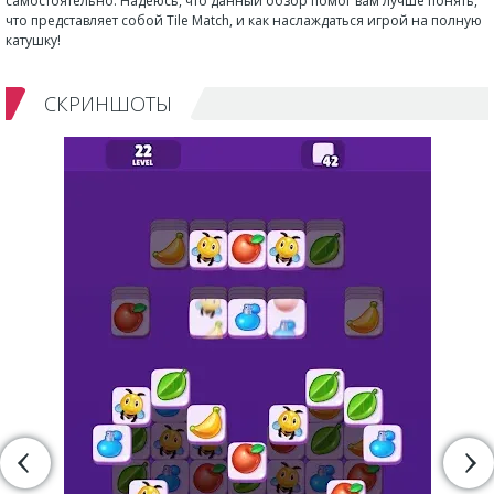
самостоятельно. Надеюсь, что данный обзор помог вам лучше понять,
что представляет собой Tile Match, и как наслаждаться игрой на полную
катушку!
СКРИНШОТЫ