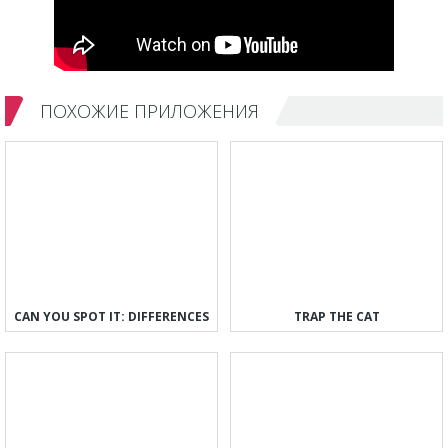
ПОХОЖИЕ ПРИЛОЖЕНИЯ
CAN YOU SPOT IT: DIFFERENCES
TRAP THE CAT