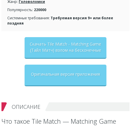
Жанр:
Головоломки
Популярность:
220000
Системные требования:
Требуемая версия 9+ или более
поздняя
Скачать Tile Match - Matching Game
(Тайл Матч) взлом на бесконечные
деньги + мод меню
Оригинальная версия приложения
ОПИСАНИЕ
Что такое Tile Match — Matching Game