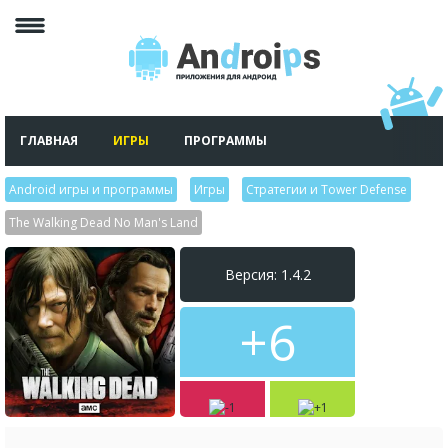
ГЛАВНАЯ
ИГРЫ
ПРОГРАММЫ
Android игры и программы
>
Игры
>
Стратегии и Tower Defense
>
The Walking Dead No Man's Land
Версия: 1.4.2
+6