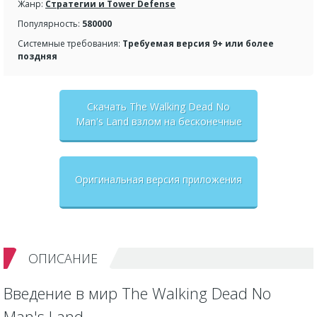
Жанр:
Стратегии и Tower Defense
Популярность:
580000
Системные требования:
Требуемая версия 9+ или более
поздняя
Скачать The Walking Dead No
Man's Land взлом на бесконечные
деньги + мод меню
Оригинальная версия приложения
ОПИСАНИЕ
Введение в мир The Walking Dead No
Man's Land