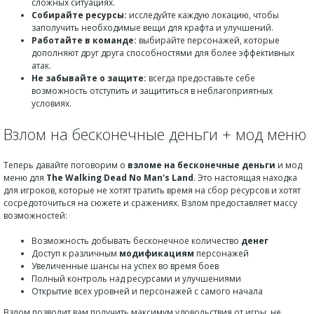
сложных ситуациях.
Собирайте ресурсы:
исследуйте каждую локацию, чтобы
заполучить необходимые вещи для крафта и улучшений.
Работайте в команде:
выбирайте персонажей, которые
дополняют друг друга способностями для более эффективных
атак.
Не забывайте о защите:
всегда предоставьте себе
возможность отступить и защититься в неблагоприятных
условиях.
Взлом на бесконечные деньги + мод меню
Теперь давайте поговорим о
взломе на бесконечные деньги
и мод
меню для
The Walking Dead No Man's Land
. Это настоящая находка
для игроков, которые не хотят тратить время на сбор ресурсов и хотят
сосредоточиться на сюжете и сражениях. Взлом предоставляет массу
возможностей:
Возможность добывать бесконечное количество
денег
Доступ к различным
модификациям
персонажей
Увеличенные шансы на успех во время боев
Полный контроль над ресурсами и улучшениями
Открытие всех уровней и персонажей с самого начала
Взлом позволит вам получить максимум удовольствия от игры, не