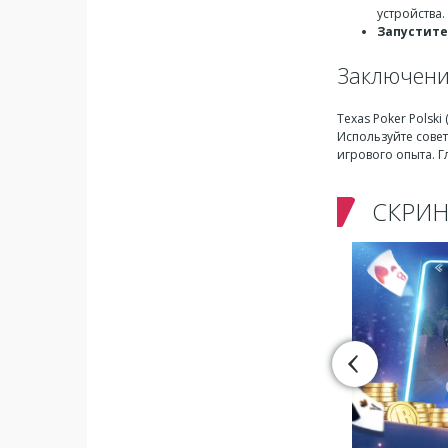
устройства.
Запустите
Заключен
Texas Poker Polsk
Используйте совет
игрового опыта. Г
СКРИ