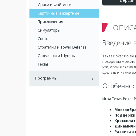
Версия: 
Драки и Файтинги
Карточные и азартные
Приключения
ОПИС
Симуляторы
Спорт
Введение в
Стратегии и Tower Defense
Стрелялки и Шутеры
Texas Poker Polsk
покере вы можете 
Тесты
что, если я скажу
сделать и какие 
Программы
Особенност
Игра Texas Poker 
Многообра
Поддержка
Кроссплат
Динамична
Развитая 