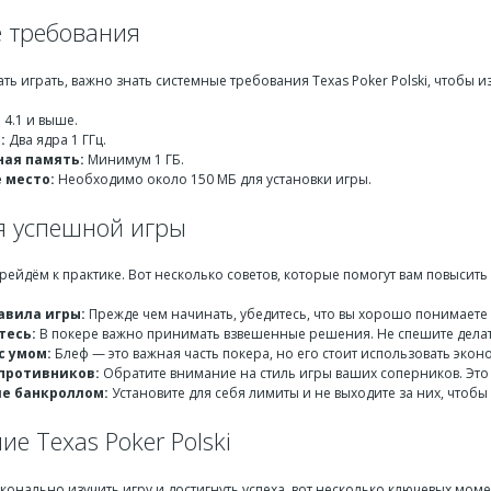
 требования
ать играть, важно знать системные требования Texas Poker Polski, чтобы
 4.1 и выше.
:
Два ядра 1 ГГц.
ая память:
Минимум 1 ГБ.
 место:
Необходимо около 150 МБ для установки игры.
я успешной игры
рейдём к практике. Вот несколько советов, которые помогут вам повысить с
авила игры:
Прежде чем начинать, убедитесь, что вы хорошо понимаете 
тесь:
В покере важно принимать взвешенные решения. Не спешите делать
с умом:
Блеф — это важная часть покера, но его стоит использовать экон
противников:
Обратите внимание на стиль игры ваших соперников. Это 
е банкроллом:
Установите для себя лимиты и не выходите за них, чтоб
е Texas Poker Polski
сконально изучить игру и достигнуть успеха, вот несколько ключевых мом