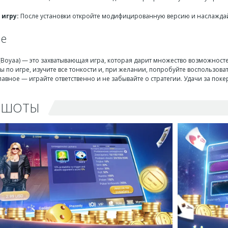
 игру:
После установки откройте модифицированную версию и наслажда
ие
i (Boyaa) — это захватывающая игра, которая дарит множество возможнос
ы по игре, изучите все тонкости и, при желании, попробуйте воспользов
лавное — играйте ответственно и не забывайте о стратегии. Удачи за пок
НШОТЫ