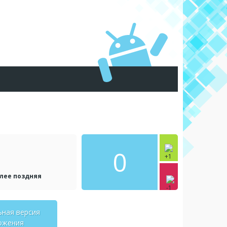
0
олее поздняя
ьная версия
ожения