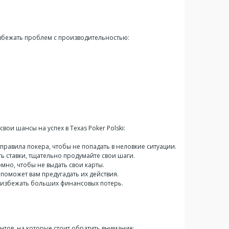
 избежать проблем с производительностью:
вои шансы на успех в Texas Poker Polski:
правила покера, чтобы не попадать в неловкие ситуации.
 ставки, тщательно продумайте свои шаги.
омно, чтобы не выдать свои карты.
поможет вам предугадать их действия.
ы избежать больших финансовых потерь.
ентов, на которые стоит обратить внимание: