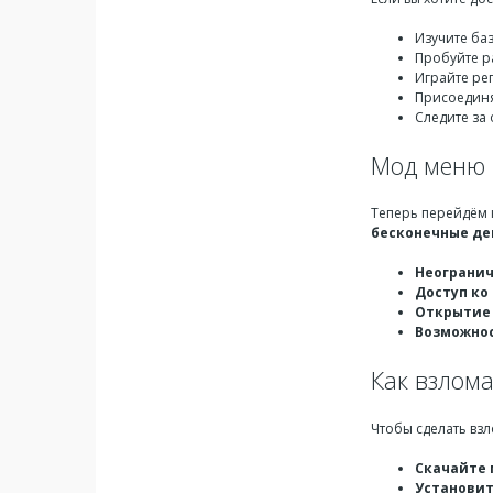
Изучите ба
Пробуйте ра
Играйте ре
Присоединя
Следите за
Мод меню 
Теперь перейдём 
бесконечные де
Неогранич
Доступ ко
Открытие 
Возможно
Как взлома
Чтобы сделать взл
Скачайте
Установит