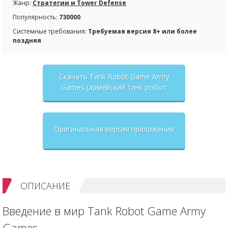
Жанр:
Стратегии и Tower Defense
Популярность:
730000
Системные требования:
Требуемая версия 8+ или более
поздняя
Скачать Tank Robot Game Army
Games (армейский танк робот
трансформационная игра) взлом
на бесконечные деньги + мод
меню
Оригинальная версия приложения
ОПИСАНИЕ
Введение в мир Tank Robot Game Army
Games