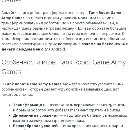
Армейская танк робот трансформационная игра
Tank Robot Game
Army Games
позволяет игрокам управлять мощными танками и
трансформировать их в роботов. Это не просто обычный экшен, а
настоящая смесь разных игровых механик. Если вы обожаете большие
машины и захватывающие битвы, то эта игра вам точно понравится. В
этом обзоре мы рассмотрим все особенности, системные требования,
советы по прохождению и даже поговорим о
взломе на бесконечные
деньги
с
модом меню
для Android.
Особенности игры Tank Robot Game Army
Games
В
Tank Robot Game Army Games
вас ждет множество увлекательных
особенностей, которые делают игру поистине захватывающей. Вот
некоторые из них:
Трансформация
— возможность переключаться между танком
и боевым роботом, что добавляет элемент стратегии в битвы.
Динамичные сражения
— масштабные баталии с множеством
врагов и различными стратегиями атаки.
Разнообразие уровней
— игра предлагает множество карт и