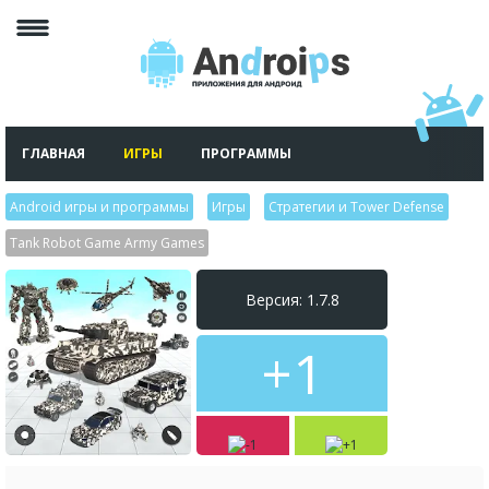
ГЛАВНАЯ
ИГРЫ
ПРОГРАММЫ
Android игры и программы
>
Игры
>
Стратегии и Tower Defense
>
Tank Robot Game Army Games
Версия: 1.7.8
+1