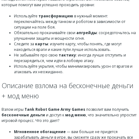
которые помогут вам успешно проходить уровни:
Используйте
трансформацию
в нужный момент:
переключайтесь между танком и роботом в зависимости от
ситуации на поле боя.
Обязательно прокачивайте свои
апгрейды
: сосредоточьтесь на
улучшении защиты и мощности огня.
Следите за
карты
: изучите карту, чтобы понять, где могут
находиться враги и какие пути лучше использовать.
Не забывайте про свою
тактику
: иногда лучше отступить и
перезарядиться, чем идти в лобовую атаку.
Используйте укрытия, чтобы минимизировать урон от врагов и
атаковать их неожиданно.
Описание взлома на бесконечные деньги
+ мод меню
Взлом игры
Tank Robot Game Army Games
позволит вам получить
бесконечные деньги
и доступ к
мод меню
, что значительно упростит
игровой процесс. Что это дает?
Мгновенное обогащение
— вам больше не придется
зарабатывать деньги в игре, вы сможете сразу же прокачать все