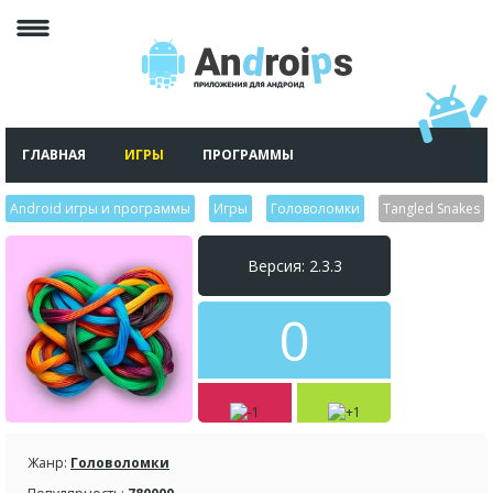
ГЛАВНАЯ
ИГРЫ
ПРОГРАММЫ
Android игры и программы
>
Игры
>
Головоломки
>
Tangled Snakes
Версия: 2.3.3
0
Жанр:
Головоломки