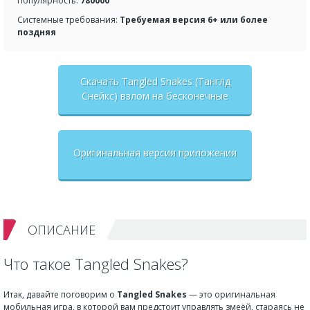
Популярность:
780000
Системные требования:
Требуемая версия 6+ или более
поздняя
Скачать Tangled Snakes (Танглд
Снейкс) взлом на бесконечные
деньги + мод меню
Оригинальная версия приложения
ОПИСАНИЕ
Что такое Tangled Snakes?
Итак, давайте поговорим о
Tangled Snakes
— это оригинальная
мобильная игра, в которой вам предстоит управлять змеёй, стараясь не