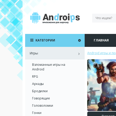
КАТЕГОРИИ
ГЛАВНАЯ
Игры
Android игры и п
Взломанные игры на
Android
RPG
Аркады
Бродилки
Говорящие
Головоломки
Гонки