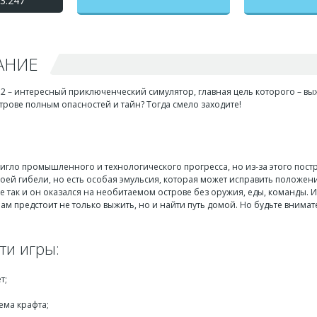
3.247
доступ)
АНИЕ
EVO 2 – интересный приключенческий симулятор, главная цель которого – вы
трове полным опасностей и тайн? Тогда смело заходите!
тигло промышленного и технологического прогресса, но из-за этого пост
оей гибели, но есть особая эмульсия, которая может исправить положени
е так и он оказался на необитаемом острове без оружия, еды, команды. И в 
Вам предстоит не только выжить, но и найти путь домой. Но будьте внимат
ти игры:
т;
ема крафта;