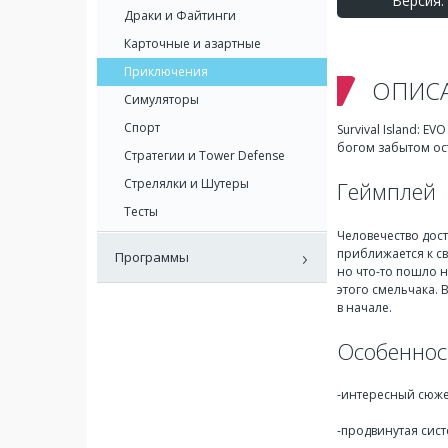
Версия: 
Драки и Файтинги
Карточные и азартные
Приключения
ОПИС
Симуляторы
Спорт
Survival Island: 
богом забытом ос
Стратегии и Tower Defense
Стрелялки и Шутеры
Геймплей
Тесты
Человечество дос
приближается к св
Программы
но что-то пошло н
этого смельчака. 
в начале.
Особеннос
-интересный сюже
-продвинутая сист