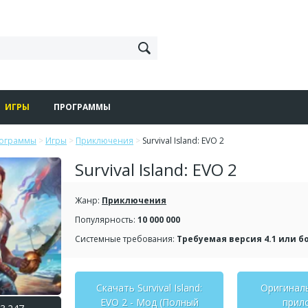
ИГРЫ
ПРОГРАММЫ
рограммы
>
Игры
>
Приключения
>
Survival Island: EVO 2
Survival Island: EVO 2
Жанр:
Приключения
Популярность:
10 000 000
Системные требования:
Требуемая версия 4.1 или б
Скачать Survival Island:
Оригинал
EVO 2 - Мод (Полный
прил