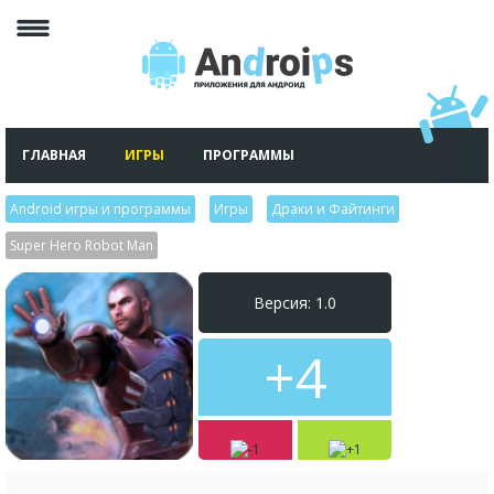
ГЛАВНАЯ
ИГРЫ
ПРОГРАММЫ
Android игры и программы
>
Игры
>
Драки и Файтинги
>
Super Hero Robot Man
Версия: 1.0
+4