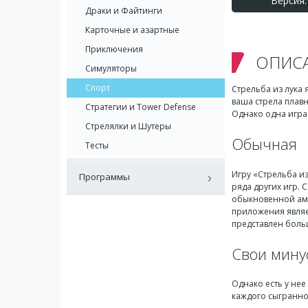
Версия: 
Драки и Файтинги
Карточные и азартные
Приключения
ОПИС
Симуляторы
Спорт
Стрельба из лука 
ваша стрела плавн
Стратегии и Tower Defense
Однако одна игра 
Стрелялки и Шутеры
Обычная
Тесты
Игру «Стрельба из
Программы
ряда других игр.
обыкновенной аму
приложения являет
представлен бол
Свои мину
Однако есть у нее
каждого сыгранног