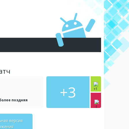
атч
+3
 более поздняя
ьная версия
ожения