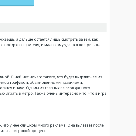
скаешь, а дальше остается лишь смотреть за тем, как
городского зрителя, и мало кому удается пострелять.
ой. В ней нет ничего такого, что будет выделять ее из
овенной графикой, обыкновенными правилами,
овится иначе. Одним из главных плюсов данного
ю играть в метро. Также очень интересно и то, что в игре
о, что у нее слишком много реклама. Она вылезает после
иться в игровой процесс.