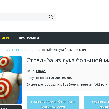
ИГРЫ
ПРОГРАММЫ
рограммы
>
Игры
>
Спорт
>
Стрельба из лука большой матч
Стрельба из лука большой м
Жанр:
Спорт
Популярность:
100 000–500 000
Системные требования:
Требуемая версия 4.0.3 или
Скачать Стрельба из лука
Оригинал
большой матч
прил