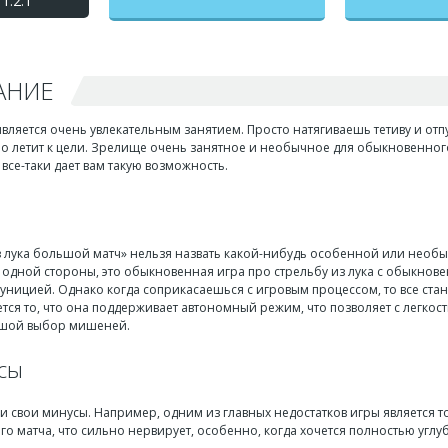
1.2.1
АНИЕ
является очень увлекательным занятием. Просто натягиваешь тетиву и отпу
о летит к цели. Зрелище очень занятное и необычное для обыкновенного 
все-таки дает вам такую возможность.
 лука большой матч» нельзя назвать какой-нибудь особенной или необычн
 С одной стороны, это обыкновенная игра про стрельбу из лука с обыкн
ницией. Однако когда соприкасаешься с игровым процессом, то все стан
ся то, что она поддерживает автономный режим, что позволяет с легкость
ьшой выбор мишеней.
сы
 и свои минусы. Например, одним из главных недостатков игры является т
о матча, что сильно нервирует, особенно, когда хочется полностью углуб