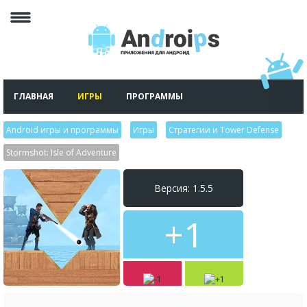
ГЛАВНАЯ
ИГРЫ
ПРОГРАММЫ
Android игры и программы
>
Игры
>
Стратегии и Tower Defense
>
Stormshot: Isle of Adventure
Версия: 1.5.5
+1