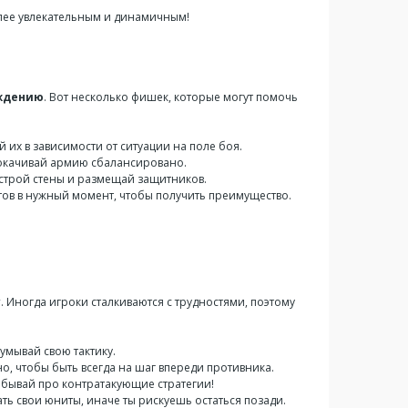
олее увлекательным и динамичным!
ождению
. Вот несколько фишек, которые могут помочь
их в зависимости от ситуации на поле боя.
Прокачивай армию сбалансировано.
 строй стены и размещай защитников.
в в нужный момент, чтобы получить преимущество.
y
. Иногда игроки сталкиваются с трудностями, поэтому
умывай свою тактику.
, чтобы быть всегда на шаг впереди противника.
абывай про контратакующие стратегии!
ь свои юниты, иначе ты рискуешь остаться позади.