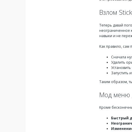
Взлом Stic
Теперь давай пого
неограниченное к
навыки и не переж
Как правило, сам 
Сначала ну
Удалить ори
Установить
Запустить 
Таким образом, т
Мод меню д
Кроме бесконечных
Быстрый д
Неогранич
Изменение