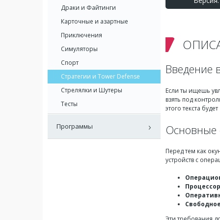
Версия: 
Драки и Файтинги
Карточные и азартные
Приключения
ОПИС
Симуляторы
Спорт
Введение в
Стратегии и Tower Defense
Стрелялки и Шутеры
Если ты ищешь ув
взять под контро
Тесты
этого текста будет
Программы
Основные 
Перед тем как оку
устройств с опера
Операцион
Процессор
Оперативн
Свободное
Эти требования до