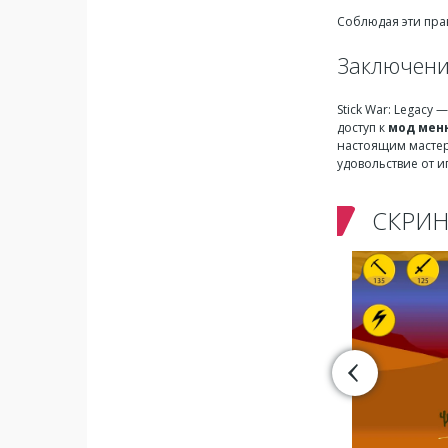
Соблюдая эти пра
Заключен
Stick War: Legacy
доступ к
мод мен
настоящим мастер
удовольствие от и
СКРИ