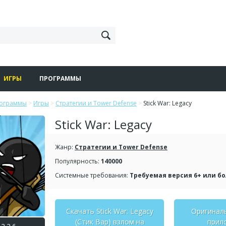
ИГРЫ
ПРОГРАММЫ
рограммы
>
Игры
>
Стратегии и Tower Defense
>
Stick War: Legacy
Stick War: Legacy
Жанр:
Стратегии и Tower Defense
Популярность:
140000
Системные требования:
Требуемая версия 6+ или б
Скачать Stick War: Legacy
Оригинал
(Стик Вар) взлом на
прил