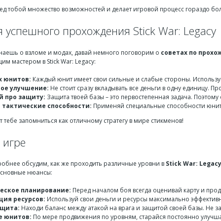
ред тобой множество возможностей и делает игровой процесс гораздо б
 успешного прохождения Stick War: Legacy
знаешь о взломе и модах, давай немного поговорим о
советах по прох
им мастером в Stick War: Legacy:
х юнитов:
Каждый юнит имеет свои сильные и слабые стороны. Используй 
ое улучшение:
Не стоит сразу вкладывать все деньги в одну единицу. 
й про защиту:
Защита твоей базы – это первостепенная задача. Поэтому
 тактические способности:
Применяй специальные способности юнито
т тебе запомниться как отличному стратегу в мире стикменов!
 игре
робнее обсудим, как же проходить различные уровни в
Stick War: Legac
основные нюансы:
еское планирование:
Перед началом боя всегда оценивай карту и прод
ия ресурсов:
Используй свои деньги и ресурсы максимально эффективно
ащита:
Находи баланс между атакой на врага и защитой своей базы. Не з
е юнитов:
По мере продвижения по уровням, старайся постоянно улучшат