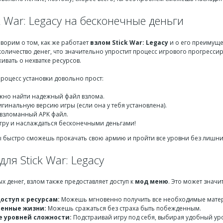
k War: Legacy на бесконечные деньги
ворим о том, как же работает
взлом Stick War: Legacy
и о его преимуще
оличество денег, что значительно упростит процесс игрового прогрессир
ивать о нехватке ресурсов.
процесс установки довольно прост:
жно найти надежный файл взлома.
гинальную версию игры (если она у тебя установлена).
 взломанный APK файл.
игру и наслаждаться бесконечными деньгами!
ы быстро сможешь прокачать свою армию и пройти все уровни без лишни
ля Stick War: Legacy
 денег, взлом также предоставляет доступ к
мод меню
. Это может значи
оступ к ресурсам:
Можешь мгновенно получить все необходимые матери
енные жизни:
Можешь сражаться без страха быть побежденным.
 уровней сложности:
Подстраивай игру под себя, выбирая удобный ур