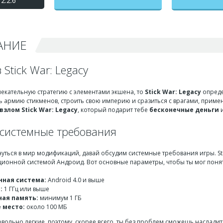
2.2.6
бесконечные деньги +
мод меню
АНИЕ
 Stick War: Legacy
лекательную стратегию с элементами экшена, то
Stick War: Legacy
опреде
ль армию стикменов, строить свою империю и сразиться с врагами, прим
взлом Stick War: Legacy
, который подарит тебе
бесконечные деньги
и
системные требования
нуться в мир модификаций, давай обсудим системные требования игры. St
ционной системой Андроид. Вот основные параметры, чтобы ты мог понять,
ная система:
Android 4.0 и выше
:
1 ГГц или выше
ая память:
минимум 1 ГБ
 место:
около 100 МБ
вольно легкие, поэтому, скорее всего, ты без проблем сможешь насладит