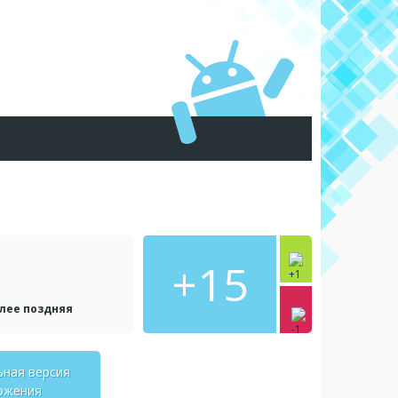
+15
олее поздняя
ьная версия
ожения