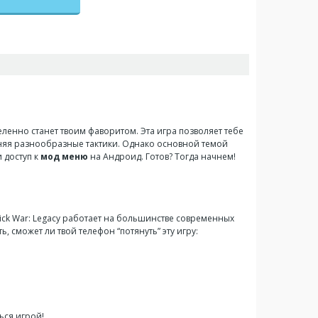
ленно станет твоим фаворитом. Эта игра позволяет тебе
еняя разнообразные тактики. Однако основной темой
 доступ к
мод меню
на Андроид. Готов? Тогда начнем!
ick War: Legacy работает на большинстве современных
 сможет ли твой телефон “потянуть” эту игру:
ься игрой!