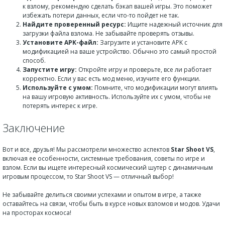
к взлому, рекомендую сделать бэкап вашей игры. Это поможет
избежать потери данных, если что-то пойдет не так.
Найдите проверенный ресурс:
Ищите надежный источник для
загрузки файла взлома. Не забывайте проверять отзывы.
Установите APK-файл:
Загрузите и установите APK с
модификацией на ваше устройство. Обычно это самый простой
способ.
Запустите игру:
Откройте игру и проверьте, все ли работает
корректно. Если у вас есть мод меню, изучите его функции.
Используйте с умом:
Помните, что модификации могут влиять
на вашу игровую активность. Используйте их с умом, чтобы не
потерять интерес к игре.
Заключение
Вот и все, друзья! Мы рассмотрели множество аспектов
Star Shoot VS
,
включая ее особенности, системные требования, советы по игре и
взлом. Если вы ищете интересный космический шутер с динамичным
игровым процессом, то Star Shoot VS — отличный выбор!
Не забывайте делиться своими успехами и опытом в игре, а также
оставайтесь на связи, чтобы быть в курсе новых взломов и модов. Удачи
на просторах космоса!