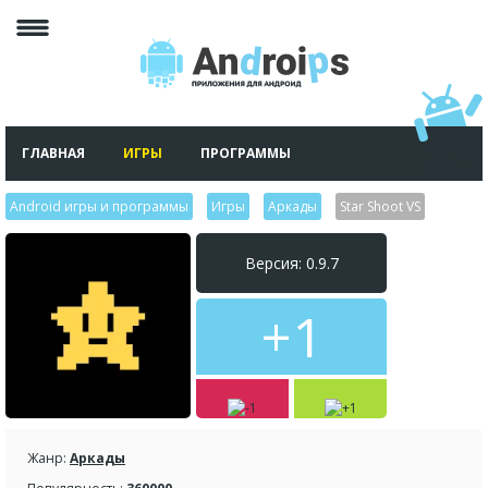
ГЛАВНАЯ
ИГРЫ
ПРОГРАММЫ
Android игры и программы
>
Игры
>
Аркады
>
Star Shoot VS
Версия: 0.9.7
+1
Жанр:
Аркады