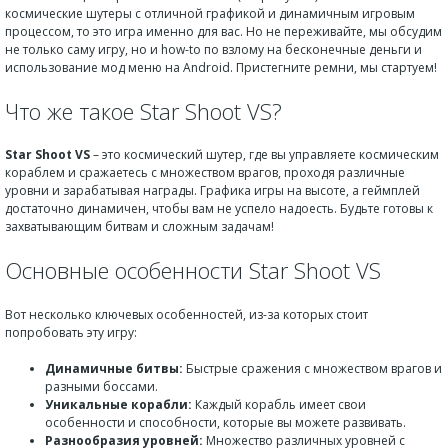
космические шутеры с отличной графикой и динамичным игровым
процессом, то это игра именно для вас. Но не переживайте, мы обсудим
не только саму игру, но и how-to по взлому на бесконечные деньги и
использование мод меню на Android. Пристегните ремни, мы стартуем!
Что же такое Star Shoot VS?
Star Shoot VS
– это космический шутер, где вы управляете космическим
кораблем и сражаетесь с множеством врагов, проходя различные
уровни и зарабатывая награды. Графика игры на высоте, а геймплей
достаточно динамичен, чтобы вам не успело надоесть. Будьте готовы к
захватывающим битвам и сложным задачам!
Основные особенности Star Shoot VS
Вот несколько ключевых особенностей, из-за которых стоит
попробовать эту игру:
Динамичные битвы:
Быстрые сражения с множеством врагов и
разными боссами.
Уникальные корабли:
Каждый корабль имеет свои
особенности и способности, которые вы можете развивать.
Разнообразия уровней:
Множество различных уровней с