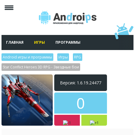
ГЛАВНАЯ
ИГРЫ
ПРОГРАММЫ
Android игры и программы
>
Игры
>
RPG
>
Star Conflict Heroes 3D RPG - Звездные бои
Версия: 1.6.19.24477
0