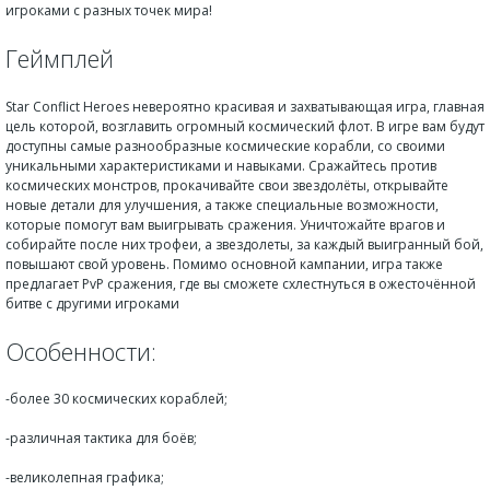
игроками с разных точек мира!
Геймплей
Star Conflict Heroes невероятно красивая и захватывающая игра, главная
цель которой, возглавить огромный космический флот. В игре вам будут
доступны самые разнообразные космические корабли, со своими
уникальными характеристиками и навыками. Сражайтесь против
космических монстров, прокачивайте свои звездолёты, открывайте
новые детали для улучшения, а также специальные возможности,
которые помогут вам выигрывать сражения. Уничтожайте врагов и
собирайте после них трофеи, а звездолеты, за каждый выигранный бой,
повышают свой уровень. Помимо основной кампании, игра также
предлагает PvP сражения, где вы сможете схлестнуться в ожесточённой
битве с другими игроками
Особенности:
-более 30 космических кораблей;
-различная тактика для боёв;
-великолепная графика;