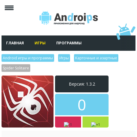
ГЛАВНАЯ
ИГРЫ
ПРОГРАММЫ
Android игры и программы
>
Игры
>
Карточные и азартные
>
Spider Solitaire
Версия: 1.3.2
0