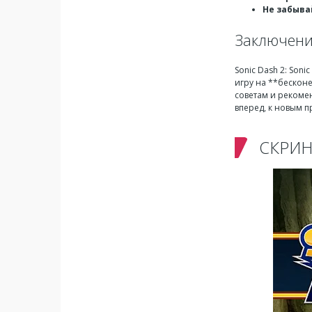
Не забыва
Заключен
Sonic Dash 2: Son
игру на **бескон
советам и рекоме
вперед, к новым 
СКРИ