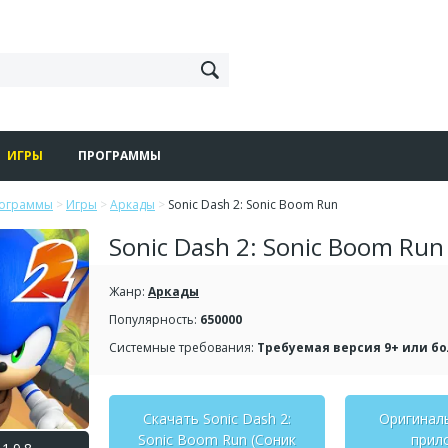
ИГРЫ
ПРОГРАММЫ
рограммы
>
Игры
>
Аркады
>
Sonic Dash 2: Sonic Boom Run
Sonic Dash 2: Sonic Boom Run
Жанр:
Аркады
Популярность:
650000
Системные требования:
Требуемая версия 9+ или б
Скачать Sonic Dash 2:
Оригинал
Sonic Boom Run (Соник
прил