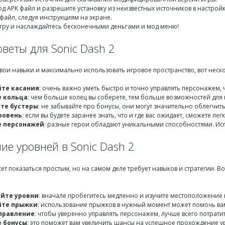
од APK файл и разрешите установку из неизвестных источников в настрой
файл, следуя инструкциям на экране.
игру и наслаждайтесь бесконечными деньгами и мод меню!
веты для Sonic Dash 2
вои навыки и максимально использовать игровое пространство, вот неско
те касания
: очень важно уметь быстро и точно управлять персонажем, 
 кольца
: чем больше колец вы соберете, тем больше возможностей для в
те бустеры
: не забывайте про бонусы, они могут значительно облегчи
ровень
: если вы будете заранее знать, что и где вас ожидает, сможете лег
е персонажей
: разные герои обладают уникальными способностями. Испо
ие уровней в Sonic Dash 2
 показаться простым, но на самом деле требует навыков и стратегии. В
йте уровни
: вначале пробегитесь медленно и изучите местоположение в
йте прыжки
: использование прыжков в нужный момент может помочь ва
правление
: чтобы уверенно управлять персонажем, лучше всего потрати
 бонусы
: это поможет вам увеличить шансы на успешное прохождение у