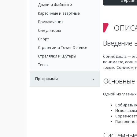
Версия: 
Драки и Файтинги
Карточные и азартные
Приключения
ОПИС
Симуляторы
Спорт
Введение в
Стратегии и Tower Defense
Стрелялки и Шутеры
Соник Дэш 2 — эт
понимаете, если в
Тесты
только Соником, 
Программы
Основные 
Одной из главных
Собирать к
Использова
Соревноват
Постоянно 
Системные