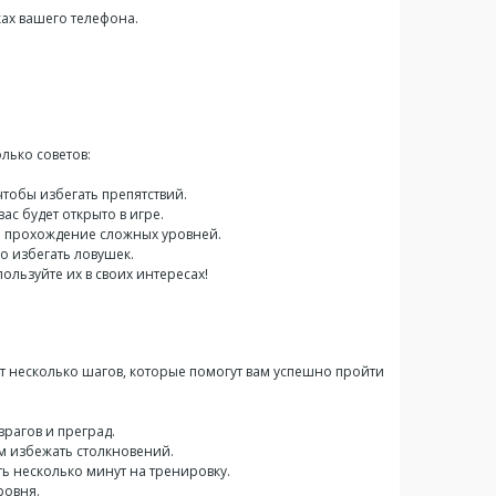
ках вашего телефона.
лько советов:
чтобы избегать препятствий.
ас будет открыто в игре.
ть прохождение сложных уровней.
ко избегать ловушек.
льзуйте их в своих интересах!
от несколько шагов, которые помогут вам успешно пройти
рагов и преград.
м избежать столкновений.
ть несколько минут на тренировку.
ровня.