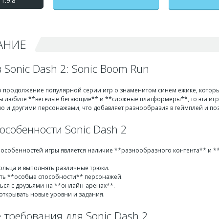
1.9.8
Дэш 2) взлом на
бесконечные деньги +
мод меню
АНИЕ
 Sonic Dash 2: Sonic Boom Run
о продолжение популярной серии игр о знаменитом синем ежике, которы
ы любите **веселые бегающие** и **сложные платформеры**, то эта игра 
но и другими персонажами, что добавляет разнообразия в геймплей и по
особенности Sonic Dash 2
 особенностей игры является наличие **разнообразного контента** и **
ольца и выполнять различные трюки.
ть **особые способности** персонажей.
ься с друзьями на **онлайн-аренах**.
открывать новые уровни и задания.
 требования для Sonic Dash 2