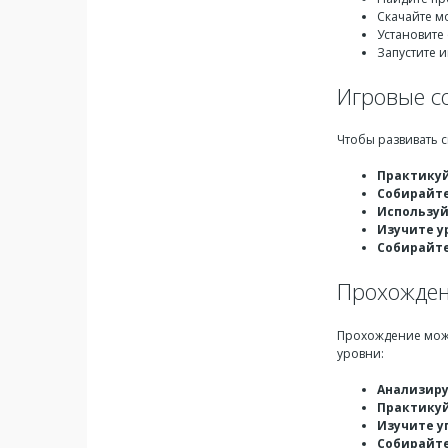
Скачайте м
Установите 
Запустите 
Игровые со
Чтобы развивать с
Практикуй
Собирайте
Используй
Изучите у
Собирайт
Прохожден
Прохождение может
уровни:
Анализиру
Практику
Изучите у
Собирайте