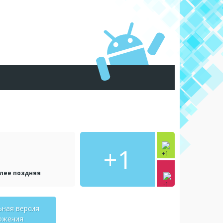
+1
олее поздняя
ьная версия
ожения