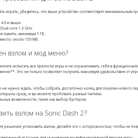
ать играть, убедитесь, что ваше устройство соответствует минимальным т
 4.0 и выше.
Dual-core 1.3 GHz.
я память: минимум 1 ГБ.
место: около 150 MB.
ен взлом и мод меню?
отите испытать все прелести игры и не ограничивать себя в функционал
меню**. Это не только позволяет получить максимум удовольствия от игр
 не нужно ждать, чтобы собрать достаточно колец для покупки нового п
открыты сразу, и вы можете пробовать разные тактики.
ьные возможности, такие как выбор бустеров.
вить взлом на Sonic Dash 2?
е решение установить взлом, делайте это с осторожностью, чтобы не пов
оверенный источник для скачивания модифицированной версии игры.