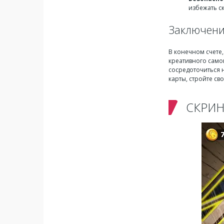
избежать с
Заключен
В конечном счете
креативного сам
сосредоточиться н
карты, стройте св
СКРИ