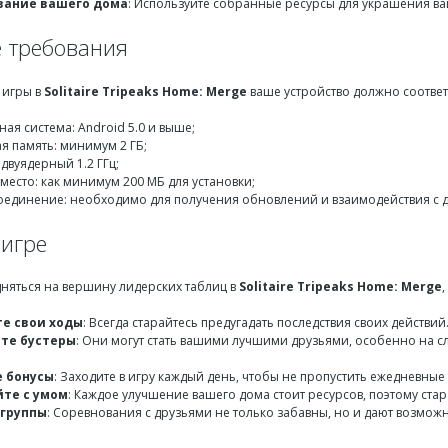
вание вашего дома
: Используйте собранные ресурсы для украшения ваш
 требования
 игры в
Solitaire Tripeaks Home: Merge
ваше устройство должно соотве
ая система: Android 5.0 и выше;
я память: минимум 2 ГБ;
двуядерный 1.2 ГГц;
место: как минимум 200 МБ для установки;
оединение: необходимо для получения обновлений и взаимодействия с 
 игре
дняться на вершину лидерских таблиц в
Solitaire Tripeaks Home: Merge
е свои ходы
: Всегда старайтесь предугадать последствия своих действи
те бустеры
: Они могут стать вашими лучшими друзьями, особенно на с
 бонусы
: Заходите в игру каждый день, чтобы не пропустить ежедневные
те с умом
: Каждое улучшение вашего дома стоит ресурсов, поэтому ст
 группы
: Соревнования с друзьями не только забавны, но и дают возмо