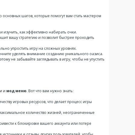
ко основных шагов, которые помогут вам стать мастером
и изучить, как эффективно набирать очки.
учшит вашу стратегию и позволит быстрее проходить
тельно упростить игру на сложных уровнях.
 начните уделять внимание созданию уникального оазиса.
тому не забывайте заглядывать в игру, чтобы не упустить
и и
мод меню
. Вот что вам нужно знать:
честву игровых ресурсов, что делает процесс игры
к максимальное количество жизней, неограниченные
ривести к блокировке вашего аккаунта или потере
е источники и отзывы других пользователей, чтобы