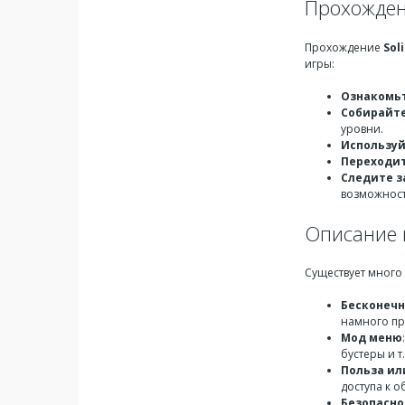
Прохождени
Прохождение
Sol
игры:
Ознакомьт
Собирайт
уровни.
Используй
Переходи
Следите з
возможност
Описание 
Существует много
Бесконечн
намного пр
Мод меню
бустеры и т.
Польза ил
доступа к 
Безопасно