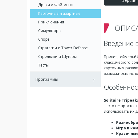
Версия: 
Драки и Файтинги
Карточные и азартные
Приключения
ОПИС
Симуляторы
Спорт
Введение в
Стратегии и Tower Defense
Стрелялки и Шутеры
Привет, геймеры! 
классического сол
Тесты
карточным развлеч
возможность исп
Программы
Особеннос
Solitaire Tripea
— это не просто в
использовать их 
Разнообра
Игра в ко
Красочные