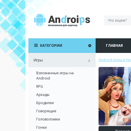
КАТЕГОРИИ
ГЛАВНАЯ
Игры
Android игры и п
Взломанные игры на
Android
RPG
Аркады
Бродилки
Говорящие
Головоломки
Гонки