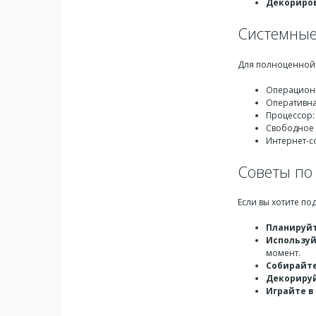
Декориро
Системные
Для полноценной
Операционн
Оперативна
Процессор: 
Свободное 
Интернет-с
Советы по
Если вы хотите по
Планируйт
Используй
момент.
Собирайте
Декорируй
Играйте в