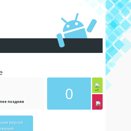
e
0
олее поздняя
ьная версия
ожения