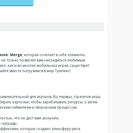
 Home: Merge
, которая сочетает в себе элементы
ра не только позволит вам насладиться любимым
ко, как и во многих мобильных играх, существует
айте вместе погрузимся в мир Трипикс!
ивлекательной для игроков. Во-первых, стратегия игры
бирать карточки, чтобы зарабатывать ресурсы, а затем
ческим геймплеем и творческим процессом.
стью, что не даст вам заскучать.
е награды.
эффектами, которые создают атмосферу уюта.