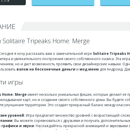
1.7.9
Трипикс Хоум) взлом на
бесконечные деньги +
мод меню
АНИЕ
 Solitaire Tripeaks Home: Merge
Сегодня я хочу рассказать вам о замечательной игре
Solitaire Tripeaks
итера и увлекательного построения своего собственного оазиса. Эта иг
ением, но и даст возможность проявить свои дизайнерские навыки. Одна
ользовать
взлом на бесконечные деньги
и
мод меню
для Андроид. Дав
ти игры
ks Home: Merge
имеет несколько уникальных фишек, которые делают её пр
ыкладывание карт, но и создание своего собственного дома. Вы будете со
для улучшения территории. Это создает прекрасный баланс между класси
зие уровней
: Игра предлагает множество уровней с возрастающей сложно
мпании
: Вы можете соревноваться с друзьями и получать дополнительны
 графики и звуки
: Наслаждайтесь прекрасной анимацией и звуковыми 