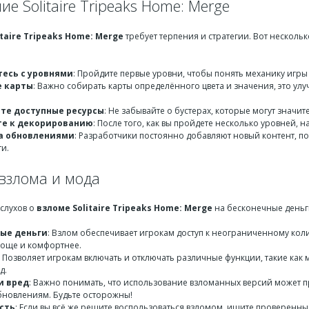
е Solitaire Tripeaks Home: Merge
itaire Tripeaks Home: Merge
требует терпения и стратегии. Вот несколь
есь с уровнями
: Пройдите первые уровни, чтобы понять механику игры 
е карты
: Важно собирать карты определённого цвета и значения, это ул
те доступные ресурсы
: Не забывайте о бустерах, которые могут значи
те к декорированию
: После того, как вы пройдете несколько уровней,
а обновлениями
: Разработчики постоянно добавляют новый контент, поэ
и.
взлома и мода
 слухов о
взломе Solitaire Tripeaks Home: Merge
на бесконечные деньг
ые деньги
: Взлом обеспечивает игрокам доступ к неограниченному коли
още и комфортнее.
: Позволяет игрокам включать и отключать различные функции, такие ка
д.
и вред
: Важно понимать, что использование взломанных версий может п
обновлениям. Будьте осторожны!
сть
: Если вы всё же решите воспользоваться взломом, ищите проверенны