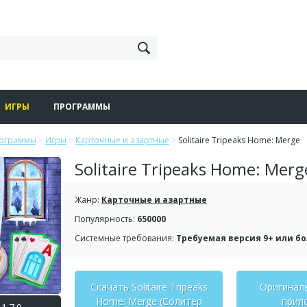
ИГРЫ
ПРОГРАММЫ
рограммы
>
Игры
>
Карточные и азартные
>
Solitaire Tripeaks Home: Merge
Solitaire Tripeaks Home: Merg
Жанр:
Карточные и азартные
Популярность:
650000
Системные требования:
Требуемая версия 9+ или б
Скачать Solitaire Tripeaks
Оригинал
Home: Merge (Солитер
прил