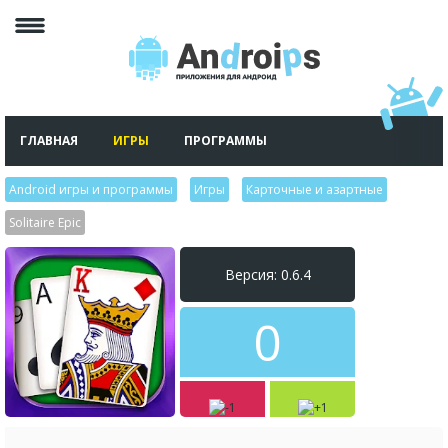
ГЛАВНАЯ
ИГРЫ
ПРОГРАММЫ
Android игры и программы
>
Игры
>
Карточные и азартные
>
Solitaire Epic
Версия: 0.6.4
0