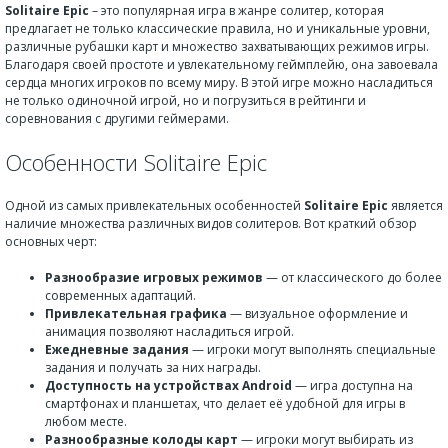
Solitaire Epic
– это популярная игра в жанре солитер, которая
предлагает не только классические правила, но и уникальные уровни,
различные рубашки карт и множество захватывающих режимов игры.
Благодаря своей простоте и увлекательному геймплейю, она завоевала
сердца многих игроков по всему миру. В этой игре можно насладиться
не только одиночной игрой, но и погрузиться в рейтинги и
соревнования с другими геймерами.
Особенности Solitaire Epic
Одной из самых привлекательных особенностей
Solitaire Epic
является
наличие множества различных видов солитеров. Вот краткий обзор
основных черт:
Разнообразие игровых режимов
— от классического до более
современных адаптаций.
Привлекательная графика
— визуальное оформление и
анимация позволяют насладиться игрой.
Ежедневные задания
— игроки могут выполнять специальные
задания и получать за них награды.
Доступность на устройствах Android
— игра доступна на
смартфонах и планшетах, что делает её удобной для игры в
любом месте.
Разнообразные колоды карт
— игроки могут выбирать из