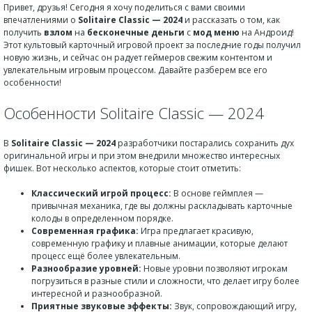
Привет, друзья! Сегодня я хочу поделиться с вами своими
впечатлениями о
Solitaire Classic — 2024
и рассказать о том, как
получить
взлом
на
бесконечные деньги
с
мод меню
на Андроид!
Этот культовый карточный игровой проект за последние годы получил
новую жизнь, и сейчас он радует геймеров свежим контентом и
увлекательным игровым процессом. Давайте разберем все его
особенности!
Особенности Solitaire Classic — 2024
В
Solitaire Classic — 2024
разработчики постарались сохранить дух
оригинальной игры и при этом внедрили множество интересных
фишек. Вот несколько аспектов, которые стоит отметить:
Классический игрой процесс:
В основе геймплея —
привычная механика, где вы должны раскладывать карточные
колоды в определенном порядке.
Современная графика:
Игра предлагает красивую,
современную графику и плавные анимации, которые делают
процесс ещё более увлекательным.
Разнообразие уровней:
Новые уровни позволяют игрокам
погрузиться в разные стили и сложности, что делает игру более
интересной и разнообразной.
Приятные звуковые эффекты:
Звук, сопровождающий игру,