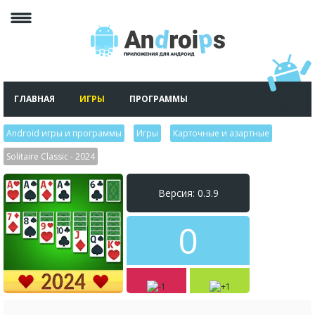
ГЛАВНАЯ
ИГРЫ
ПРОГРАММЫ
Android игры и программы
>
Игры
>
Карточные и азартные
>
Solitaire Classic - 2024
Версия: 0.3.9
0