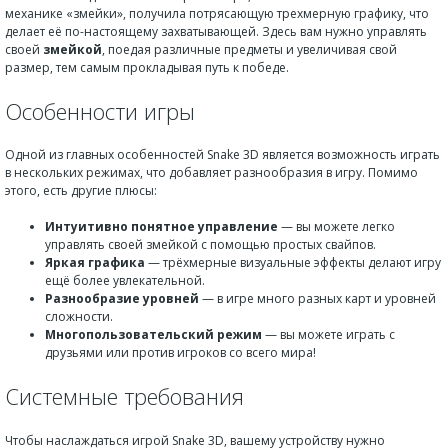
механике «змейки», получила потрясающую трехмерную графику, что
делает её по-настоящему захватывающей. Здесь вам нужно управлять
своей
змейкой
, поедая различные предметы и увеличивая свой
размер, тем самым прокладывая путь к победе.
Особенности игры
Одной из главных особенностей Snake 3D является возможность играть
в нескольких режимах, что добавляет разнообразия в игру. Помимо
этого, есть другие плюсы:
Интуитивно понятное управление
— вы можете легко
управлять своей змейкой с помощью простых свайпов.
Яркая графика
— трёхмерные визуальные эффекты делают игру
ещё более увлекательной.
Разнообразие уровней
— в игре много разных карт и уровней
сложности.
Многопользовательский режим
— вы можете играть с
друзьями или против игроков со всего мира!
Системные требования
Чтобы наслаждаться игрой Snake 3D, вашему устройству нужно