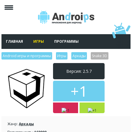
ГЛАВНАЯ
ИГРЫ
ПРОГРАММЫ
Android игры и программы
>
Игры
>
Аркады
>
Snake 3D
Версия: 2.5.7
+1
Жанр:
Аркады