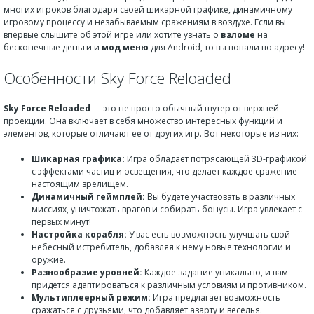
многих игроков благодаря своей шикарной графике, динамичному
игровому процессу и незабываемым сражениям в воздухе. Если вы
впервые слышите об этой игре или хотите узнать о
взломе
на
бесконечные деньги и
мод меню
для Android, то вы попали по адресу!
Особенности Sky Force Reloaded
Sky Force Reloaded
— это не просто обычный шутер от верхней
проекции. Она включает в себя множество интересных функций и
элементов, которые отличают ее от других игр. Вот некоторые из них:
Шикарная графика:
Игра обладает потрясающей 3D-графикой
с эффектами частиц и освещения, что делает каждое сражение
настоящим зрелищем.
Динамичный геймплей:
Вы будете участвовать в различных
миссиях, уничтожать врагов и собирать бонусы. Игра увлекает с
первых минут!
Настройка корабля:
У вас есть возможность улучшать свой
небесный истребитель, добавляя к нему новые технологии и
оружие.
Разнообразие уровней:
Каждое задание уникально, и вам
придётся адаптироваться к различным условиям и противником.
Мультиплеерный режим:
Игра предлагает возможность
сражаться с друзьями, что добавляет азарту и веселья.