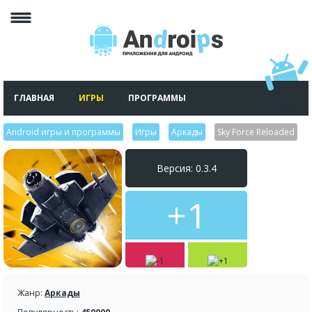
ГЛАВНАЯ
ИГРЫ
ПРОГРАММЫ
Android игры и программы
>
Игры
>
Аркады
>
Sky Force Reloaded
Версия: 0.3.4
+1
Жанр:
Аркады