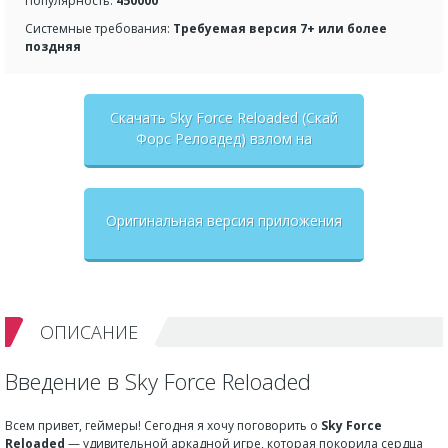
Популярность:
450000
Системные требования:
Требуемая версия 7+ или более
поздняя
Скачать Sky Force Reloaded (Скай
Форс Релоадед) взлом на
бесконечные деньги + мод меню
Оригинальная версия приложения
ОПИСАНИЕ
Введение в Sky Force Reloaded
Всем привет, геймеры! Сегодня я хочу поговорить о
Sky Force
Reloaded
— удивительной аркадной игре, которая покорила сердца