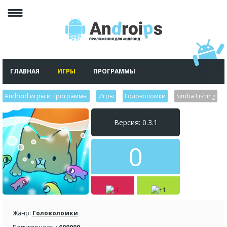
ГЛАВНАЯ
ИГРЫ
ПРОГРАММЫ
Android игры и программы
>
Игры
>
Головоломки
>
Simba Fishing
Версия: 0.3.1
0
Жанр:
Головоломки