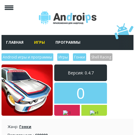
ГЛАВНАЯ
ИГРЫ
ПРОГРАММЫ
Android игры и программы
>
Игры
>
Гонки
>
Shell Racing
Версия: 0.4.7
0
Жанр:
Гонки