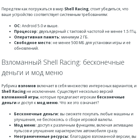
Перед тем как погружаться в мир
Shell Racing
, стоит убедиться, что
ваше устройство соответствует системным требованиям:
ОС:
Android 5.0 и выше.
Процессор:
двухъядерный с тактовой частотой не менее 1.5 ГГц.
Оперативная память:
минимум 2 ГБ.
Свободное место:
не менее 500 МБ для установки игры и её
обновлений.
Взломанный Shell Racing: бесконечные
деньги и мод меню
Рубрика
взломов
включает в себя множество интересных вариантов, и
Shell Racing
не исключение. Существует несколько версий
взломанной игры
, которые предлагают игрокам
бесконечные
деньги
и доступ к
мод меню
. Что же это означает?
Бесконечные деньги:
вы сможете покупать любые машины и
улучшения, не беспокоясь о сборе игровой валюты.
Мод меню:
доступ к различным функциям, включая активацию
пульсов и улучшение характеристик автомобиля сразу.
Неограниченные ресурсы:
благодарю взломанной версии, вы