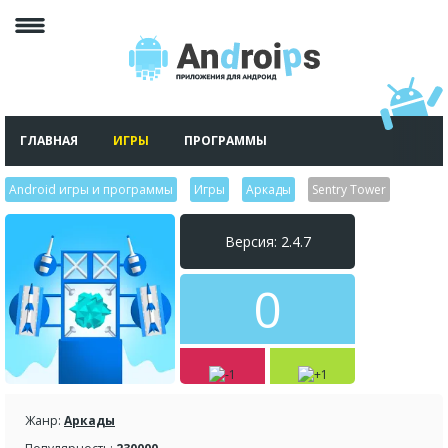
ГЛАВНАЯ
ИГРЫ
ПРОГРАММЫ
Android игры и программы
>
Игры
>
Аркады
>
Sentry Tower
Версия: 2.4.7
0
Жанр:
Аркады