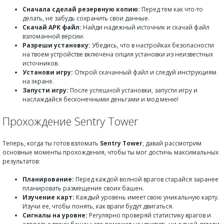
Сначала сделай резервную копию:
Перед тем как что-то
делать, не забудь сохранить свои данные.
Скачай APK файл:
Найди надежный источник и скачай файл
взломанной версии.
Разреши установку:
Убедись, что в настройках безопасности
на твоем устройстве включена опция установки из неизвестных
источников.
Установи игру:
Открой скачанный файл и следуй инструкциям
на экране.
Запусти игру:
После успешной установки, запусти игру и
наслаждайся бесконечными деньгами и мод меню!
Прохождение Sentry Tower
Теперь, когда ты готов взломать
Sentry Tower
, давай рассмотрим
основные моменты прохождения, чтобы ты мог достичь максимальных
результатов:
Планирование:
Перед каждой волной врагов старайся заранее
планировать размещение своих башен.
Изучение карт:
Каждый уровень имеет свою уникальную карту.
Изучи ее, чтобы понять, как враги будут двигаться.
Сигналы на уровне:
Регулярно проверяй статистику врагов и