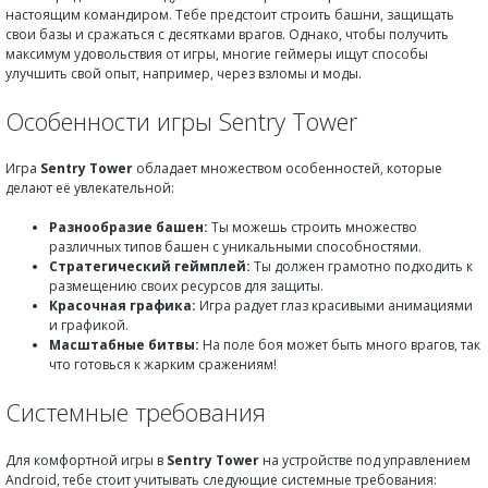
настоящим командиром. Тебе предстоит строить башни, защищать
свои базы и сражаться с десятками врагов. Однако, чтобы получить
максимум удовольствия от игры, многие геймеры ищут способы
улучшить свой опыт, например, через взломы и моды.
Особенности игры Sentry Tower
Игра
Sentry Tower
обладает множеством особенностей, которые
делают её увлекательной:
Разнообразие башен:
Ты можешь строить множество
различных типов башен с уникальными способностями.
Стратегический геймплей:
Ты должен грамотно подходить к
размещению своих ресурсов для защиты.
Красочная графика:
Игра радует глаз красивыми анимациями
и графикой.
Масштабные битвы:
На поле боя может быть много врагов, так
что готовься к жарким сражениям!
Системные требования
Для комфортной игры в
Sentry Tower
на устройстве под управлением
Android, тебе стоит учитывать следующие системные требования: